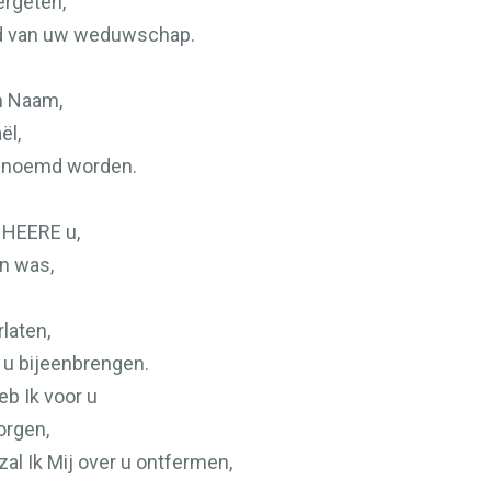
ergeten,
ad van uw weduwschap.
n Naam,
ël,
 genoemd worden.
e
HEERE
u,
n was,
rlaten,
k u bijeenbrengen.
eb Ik voor u
orgen,
l Ik Mij over u ontfermen,