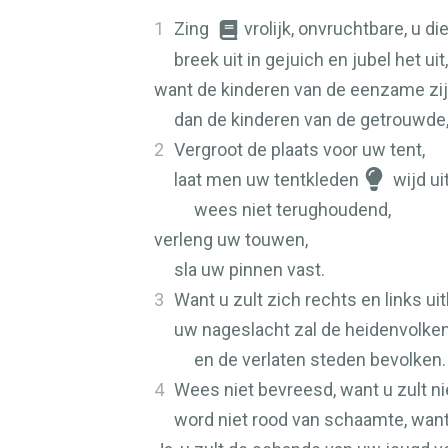
1
Zing
vrolijk, onvruchtbare, u di
breek uit in gejuich en jubel het u
want de kinderen van de eenzame zijn
dan de kinderen van de getrouwde
2
Vergroot de plaats voor uw tent,
laat men uw tentkleden
wijd ui
wees niet terughoudend,
verleng uw touwen,
sla uw pinnen vast.
3
Want u zult zich rechts en links ui
uw nageslacht zal de heidenvolke
en de verlaten steden bevolken.
4
Wees niet bevreesd, want u zult 
word niet rood van schaamte, want