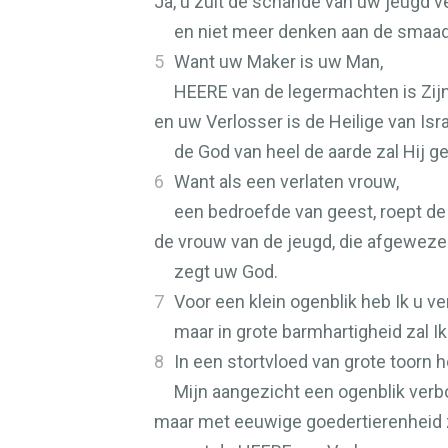
Ja, u zult de schande van uw jeugd v
en niet meer denken aan de sma
5
Want uw Maker is uw Man,
HEERE
van de legermachten is Zij
en uw Verlosser is de Heilige van Isra
de God van heel de aarde zal Hij
6
Want als een verlaten vrouw,
een bedroefde van geest, roept d
de vrouw van de jeugd, die afgeweze
zegt uw God.
7
Voor een klein ogenblik heb Ik u ve
maar in grote barmhartigheid zal I
8
In een stortvloed van grote toorn h
Mijn aangezicht een ogenblik verb
maar met eeuwige goedertierenheid za