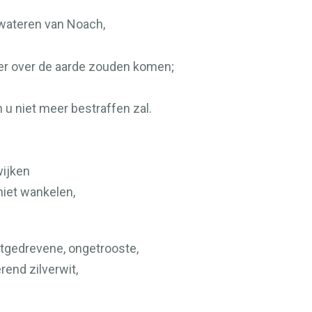
wateren van Noach,
er over de aarde zouden komen;
n u niet meer bestraffen zal.
wijken
niet wankelen,
rtgedrevene, ongetrooste,
rend zilverwit,