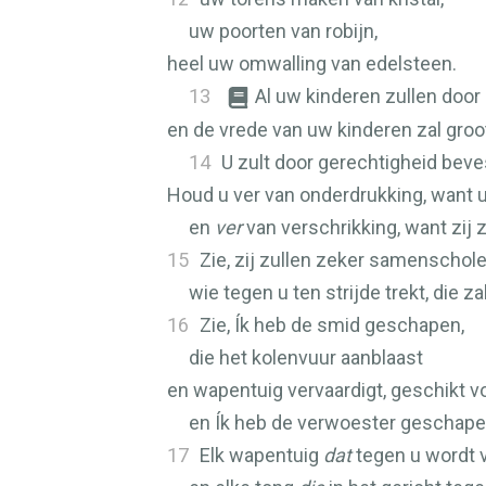
uw poorten van robijn,
heel uw omwalling van edelsteen.
13
Al uw kinderen zullen door
en de vrede van uw kinderen zal groot
14
U zult door gerechtigheid bev
Houd u ver van onderdrukking, want u 
en
ver
van verschrikking, want zij z
15
Zie, zij zullen zeker samenschole
wie tegen u ten strijde trekt, die z
16
Zie, Ík heb de smid geschapen,
die het kolenvuur aanblaast
en wapentuig vervaardigt, geschikt vo
en Ík heb de verwoester geschapen
17
Elk wapentuig
dat
tegen u wordt ve