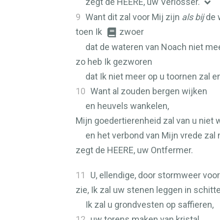
zegt de
HEERE
, uw Verlosser.
9
Want dit zal voor Mij zijn
als bij
de 
toen Ik
zwoer
dat de wateren van Noach niet me
zo heb Ik gezworen
dat Ik niet meer op u toornen zal e
10
Want al zouden bergen wijken
en heuvels wankelen,
Mijn goedertierenheid zal van u niet 
en het verbond van Mijn vrede zal 
zegt de
HEERE
, uw Ontfermer.
11
U, ellendige, door stormweer voo
zie, Ik zal uw stenen leggen in schitte
Ik zal u grondvesten op saffieren,
12
uw torens maken van kristal,