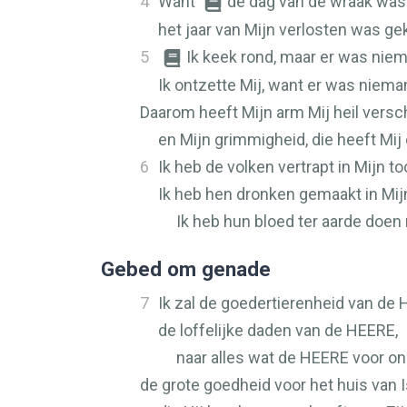
4
Want
de dag van de wraak was i
het jaar van Mijn verlosten was g
5
Ik keek rond, maar er was niem
Ik ontzette Mij, want er was niem
Daarom heeft Mijn arm Mij heil versch
en Mijn grimmigheid, die heeft Mij
6
Ik heb de volken vertrapt in Mijn to
Ik heb hen dronken gemaakt in Mij
Ik heb hun bloed ter aarde doen
Gebed om genade
7
Ik zal de goedertierenheid van de
de loffelijke daden van de
HEERE
,
naar alles wat de
HEERE
voor on
de grote goedheid voor het huis van I