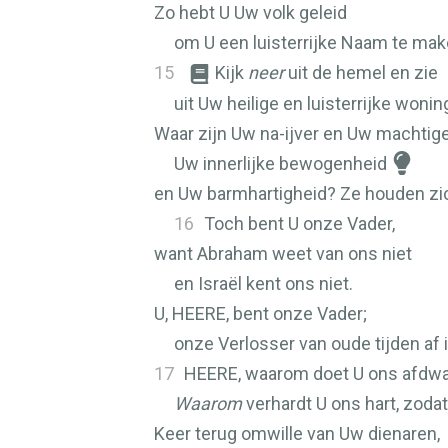
Zo hebt U Uw volk geleid
om U een luisterrijke Naam te mak
15
Kijk
neer
uit de hemel en zie
uit Uw heilige en luisterrijke wonin
Waar zijn Uw na-ijver en Uw machtig
Uw innerlijke bewogenheid
en Uw barmhartigheid? Ze houden zic
16
Toch bent U onze Vader,
want Abraham weet van ons niet
en Israël kent ons niet.
U,
HEERE
, bent onze Vader;
onze Verlosser van oude tijden af
17
HEERE
, waarom doet U ons afdw
Waarom
verhardt U ons hart, zodat
Keer terug omwille van Uw dienaren,