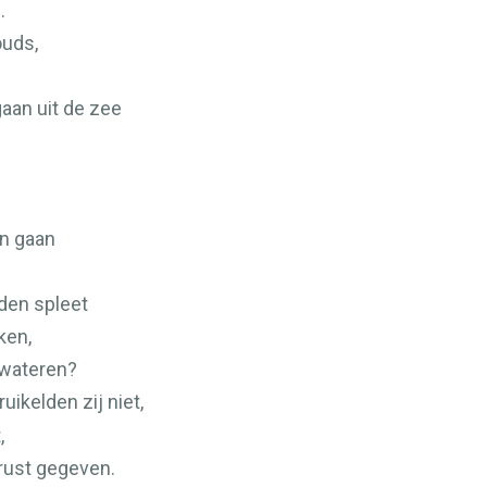
.
ouds,
gaan uit de zee
en gaan
en spleet
ken,
 wateren?
ruikelden zij niet,
,
rust gegeven.