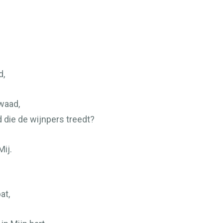
d,
waad,
die de wijnpers treedt?
ij.
at,