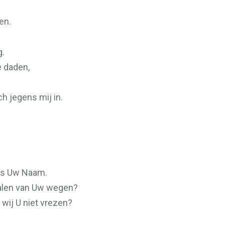
en.
g.
e daden,
h jegens mij in.
 is Uw Naam.
alen van Uw wegen?
 wij U niet vrezen?