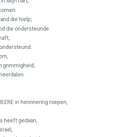
n Mijn hart,
ekomen.
and die hielp;
and die ondersteunde.
aft,
 ondersteund.
orn,
n grimmigheid,
 neerdalen.
HEERE
in herinnering roepen,
s heeft gedaan,
sraël,