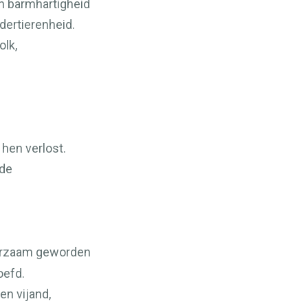
jn barmhartigheid
dertierenheid.
olk,
 hen verlost.
ade
oorzaam geworden
oefd.
en vijand,