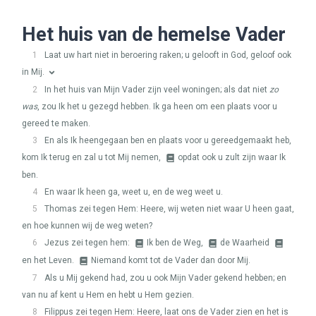
Het huis van de hemelse Vader
1
Laat uw hart niet in beroering raken; u gelooft in God, geloof ook
in Mij.
2
In het huis van Mijn Vader zijn veel woningen; als dat niet
zo
was
, zou Ik het u gezegd hebben. Ik ga heen om een plaats voor u
gereed te maken.
3
En als Ik heengegaan ben en plaats voor u gereedgemaakt heb,
kom Ik terug en zal u tot Mij nemen,
opdat ook u zult zijn waar Ik
ben.
4
En waar Ik heen ga, weet u, en de weg weet u.
5
Thomas zei tegen Hem: Heere, wij weten niet waar U heen gaat,
en hoe kunnen wij de weg weten?
6
Jezus zei tegen hem:
Ik ben de Weg,
de Waarheid
en het Leven.
Niemand komt tot de Vader dan door Mij.
7
Als u Mij gekend had, zou u ook Mijn Vader gekend hebben; en
van nu af kent u Hem en hebt u Hem gezien.
8
Filippus zei tegen Hem: Heere, laat ons de Vader zien en het is