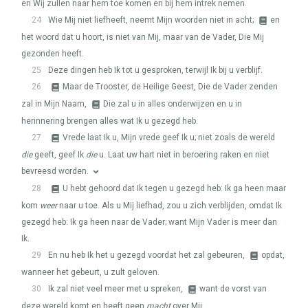
en Wij zullen naar hem toe komen en bij hem intrek nemen.
24
Wie Mij niet liefheeft, neemt Mijn woorden niet in acht;
en
het woord dat u hoort, is niet van Mij, maar van de Vader, Die Mij
gezonden heeft.
25
Deze dingen heb Ik tot u gesproken, terwijl Ik bij u verblijf.
26
Maar de Trooster, de Heilige Geest, Die de Vader zenden
zal in Mijn Naam,
Die zal u in alles onderwijzen en u in
herinnering brengen alles wat Ik u gezegd heb.
27
Vrede laat Ik u, Mijn vrede geef Ik u; niet zoals de wereld
die
geeft, geef Ik
die
u. Laat uw hart niet in beroering raken en niet
bevreesd worden.
28
U hebt gehoord dat Ik tegen u gezegd heb: Ik ga heen maar
kom
weer
naar u toe. Als u Mij liefhad, zou u zich verblijden, omdat Ik
gezegd heb: Ik ga heen naar de Vader; want Mijn Vader is meer dan
Ik.
29
En nu heb Ik het u gezegd voordat het zal gebeuren,
opdat,
wanneer het gebeurt, u zult geloven.
30
Ik zal niet veel meer met u spreken,
want de vorst van
deze wereld komt en heeft geen
macht
over Mij.