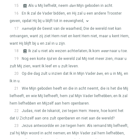
15
Als u Mij liefhebt, neem
dan
Mijn geboden in acht.
16
En Ik zal de Vader bidden, en Hij zal u een andere Trooster
geven, opdat Hij bij u blijft tot in eeuwigheid,
17
namelijk
de Geest van de waarheid, Die de wereld niet kan
ontvangen, want zij ziet Hem niet en kent Hem niet, maar u kent Hem,
want Hij blijft bij u en zal in u zijn.
18
Ik zal u niet als wezen achterlaten; Ik kom
weer
naar u toe.
19
Nog een korte
tijd
en de wereld zal Mij niet meer zien, maar u
zult Mij zien, want Ik leef en u zult leven.
20
Op die dag zult u inzien dat Ik in Mijn Vader
ben
, en u in Mij, en
Ik in u.
21
Wie Mijn geboden heeft en die in acht neemt, die is het die Mij
liefheeft, en wie Mij liefheeft, hem zal Mijn Vader liefhebben; en Ik zal
hem liefhebben en Mijzelf aan hem openbaren.
22
Judas, niet de Iskariot, zei tegen Hem: Heere, hoe komt het
dat U Zichzelf aan ons zult openbaren en niet aan de wereld?
23
Jezus antwoordde en zei tegen hem: Als iemand Mij liefheeft,
zal hij Mijn woord in acht nemen; en Mijn Vader zal hem liefhebben,