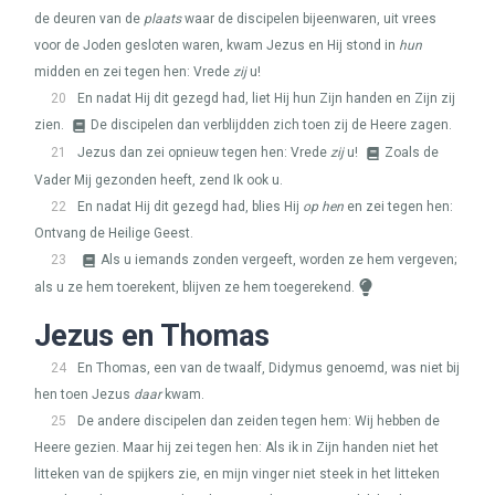
de deuren van de
plaats
waar de discipelen bijeenwaren, uit vrees
voor de Joden gesloten waren, kwam Jezus en Hij stond in
hun
midden en zei tegen hen: Vrede
zij
u!
20
En nadat Hij dit gezegd had, liet Hij hun Zijn handen en Zijn zij
zien.
De discipelen dan verblijdden zich toen zij de Heere zagen.
21
Jezus dan zei opnieuw tegen hen: Vrede
zij
u!
Zoals de
Vader Mij gezonden heeft, zend Ik ook u.
22
En nadat Hij dit gezegd had, blies Hij
op hen
en zei tegen hen:
Ontvang de Heilige Geest.
23
Als u iemands zonden vergeeft, worden ze hem vergeven;
als u ze hem toerekent, blijven ze hem toegerekend.
Jezus en Thomas
24
En Thomas, een van de twaalf, Didymus genoemd, was niet bij
hen toen Jezus
daar
kwam.
25
De andere discipelen dan zeiden tegen hem: Wij hebben de
Heere gezien. Maar hij zei tegen hen: Als ik in Zijn handen niet het
litteken van de spijkers zie, en mijn vinger niet steek in het litteken