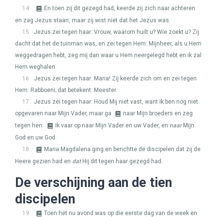
14
En toen zij dit gezegd had, keerde zij zich naar achteren
en zag Jezus staan, maar zij wist niet dat het Jezus was.
15
Jezus zei tegen haar: Vrouw, waarom huilt u? Wie zoekt u? Zij
dacht dat het de tuinman was, en zei tegen Hem: Mijnheer, als u Hem
weggedragen hebt, zeg mij dan waar u Hem neergelegd hebt en ik zal
Hem weghalen.
16
Jezus zei tegen haar: Maria! Zij keerde zich om en zei tegen
Hem: Rabboeni; dat betekent: Meester.
17
Jezus zei tegen haar: Houd Mij niet vast, want Ik ben nog niet
opgevaren naar Mijn Vader, maar ga
naar Mijn broeders en zeg
tegen hen:
Ik vaar op naar Mijn Vader en uw Vader, en
naar
Mijn
God en uw God.
18
Maria Magdalena ging en berichtte de discipelen dat zij de
Heere gezien had en
dat
Hij dit tegen haar gezegd had.
De verschijning aan de tien
discipelen
19
Toen het nu avond was op die eerste dag van de week en