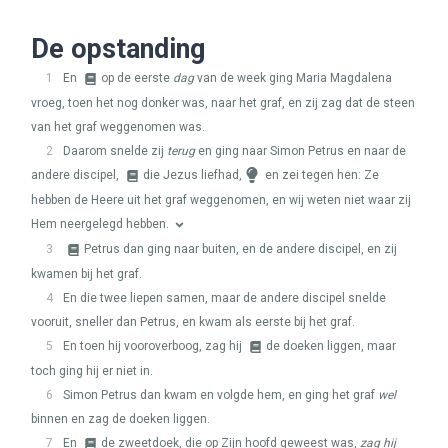
De opstanding
1
En
op de eerste
dag
van de week ging Maria Magdalena
vroeg, toen het nog donker was, naar het graf, en zij zag dat de steen
van het graf weggenomen was.
2
Daarom snelde zij
terug
en ging naar Simon Petrus en naar de
andere discipel,
die Jezus liefhad,
en zei tegen hen: Ze
hebben de Heere uit het graf weggenomen, en wij weten niet waar zij
Hem neergelegd hebben.
3
Petrus dan ging naar buiten, en de andere discipel, en zij
kwamen bij het graf.
4
En die twee liepen samen, maar de andere discipel snelde
vooruit, sneller dan Petrus, en kwam als eerste bij het graf.
5
En toen hij vooroverboog, zag hij
de doeken liggen, maar
toch ging hij er niet in.
6
Simon Petrus dan kwam en volgde hem, en ging het graf
wel
binnen en zag de doeken liggen.
7
En
de zweetdoek, die op Zijn hoofd geweest was,
zag hij