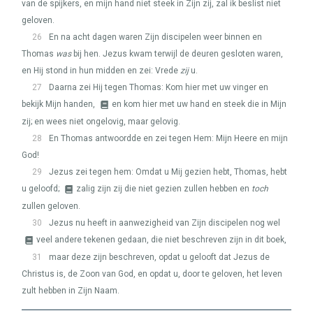
van de spijkers, en mijn hand niet steek in Zijn zij, zal ik beslist niet
geloven.
26
En na acht dagen waren Zijn discipelen weer binnen en
Thomas
was
bij hen. Jezus kwam terwijl de deuren gesloten waren,
en Hij stond in hun midden en zei: Vrede
zij
u.
27
Daarna zei Hij tegen Thomas: Kom hier met uw vinger en
bekijk Mijn handen,
en kom hier met uw hand en steek die in Mijn
zij; en wees niet ongelovig, maar gelovig.
28
En Thomas antwoordde en zei tegen Hem: Mijn Heere en mijn
God!
29
Jezus zei tegen hem: Omdat u Mij gezien hebt, Thomas, hebt
u geloofd;
zalig zijn zij die niet gezien zullen hebben en
toch
zullen geloven.
30
Jezus nu heeft in aanwezigheid van Zijn discipelen nog wel
veel andere tekenen gedaan, die niet beschreven zijn in dit boek,
31
maar deze zijn beschreven, opdat u gelooft dat Jezus de
Christus is, de Zoon van God, en opdat u, door te geloven, het leven
zult hebben in Zijn Naam.