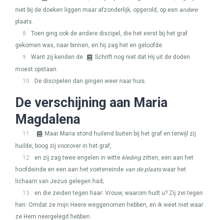
niet bij de doeken liggen maar afzonderlijk, opgerold, op een
andere
plaats.
8
Toen ging ook de andere discipel, die het eerst bij het graf
gekomen was, naar binnen, en hij zag het en geloofde.
9
Want zij kenden de
Schrift nog niet dat Hij uit de doden
moest opstaan.
10
De discipelen dan gingen weer naar huis.
De verschijning aan Maria
Magdalena
11
Maar Maria stond huilend buiten bij het graf en terwijl zij
huilde, boog zij voorover in het graf,
12
en zij zag twee engelen in witte
kleding
zitten, een aan het
hoofdeinde en een aan het voeteneinde
van de plaats
waar het
lichaam van Jezus gelegen had;
13
en die zeiden tegen haar: Vrouw, waarom huilt u? Zij zei tegen
hen: Omdat ze mijn Heere weggenomen hebben, en ik weet niet waar
ze Hem neergelegd hebben.