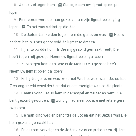
8
Jezus zei tegen hem:
Sta op, neem uw ligmat op en ga
lopen.
9
En meteen werd de man gezond, nam zijn ligmat op en ging
lopen.
En het was sabbat op die dag.
10
De Joden dan zeiden tegen hem die genezen was:
Het is
sabbat, het is u niet geoorloofd de ligmat te dragen.
11
Hij antwoordde hun: Hij Die mij gezond gemaakt heeft, Die
heeft tegen mij gezegd: Neem uw ligmat op en ga lopen.
12
Zij vroegen hem dan: Wie is de Mens Die u gezegd heeft:
Neem uw ligmat op en ga lopen?
13
En hij die genezen was, wist niet Wie het was, want Jezus had
Zich ongemerkt verwijderd omdat er een menigte was op die plaats.
14
Daarna vond Jezus hem in de tempel en zei tegen hem: Zie, u
bent gezond geworden,
zondig niet meer opdat u niet iets ergers
overkomt.
15
De man ging weg en berichtte de Joden dat het Jezus was Die
hem gezond gemaakt had.
16
En daarom vervolgden de Joden Jezus en probeerden zij Hem