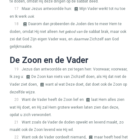
te doden, omdat Hij deze dingen op de sabbat deed.
17
Maar Jezus antwoordde hun:
Mijn Vader werkt tot nu toe
en Ik werk
ook
.
18
Daarom dan probeerden de Joden des te meer Hem te
doden, omdat Hij niet alleen
het gebod van
de sabbat brak, maar ook
zei dat God Zijn eigen Vader was, en
daarmee
Zichzelf aan God
gelijkmaakte.
De Zoon en de Vader
19
Jezus dan antwoordde en zei tegen hen: Voorwaar, voorwaar,
Ik zeg u:
De Zoon kan niets van Zichzelf doen, als Hij dat niet de
Vader ziet doen,
want al wat Deze doet, dat doet ook de Zoon op
dezelfde wijze.
20
Want de Vader heeft de Zoon lief en
laat Hem alles zien
wat Hij doet, en Hij zal Hem grotere werken laten zien dan deze,
opdat u zich verwondert.
21
Want zoals de Vader de doden opwekt en levend maakt, zo
maakt ook de Zoon levend wie Hij wil.
22
Want ook de Vader oordeelt niemand,
maar heeft heel het