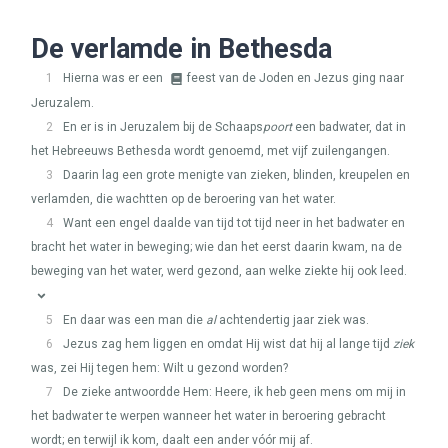
De verlamde in Bethesda
1
Hierna was er een
feest van de Joden en Jezus ging naar
Jeruzalem.
2
En er is in Jeruzalem bij de Schaaps
poort
een badwater, dat in
het Hebreeuws Bethesda wordt genoemd, met vijf zuilengangen.
3
Daarin lag een grote menigte van zieken, blinden, kreupelen en
verlamden, die wachtten op de beroering van het water.
4
Want een engel daalde van tijd tot tijd neer in het badwater en
bracht het water in beweging; wie dan het eerst daarin kwam, na de
beweging van het water, werd gezond, aan welke ziekte hij ook leed.
5
En daar was een man die
al
achtendertig jaar ziek was.
6
Jezus zag hem liggen en omdat Hij wist dat hij al lange tijd
ziek
was, zei Hij tegen hem: Wilt u gezond worden?
7
De zieke antwoordde Hem: Heere, ik heb geen mens om mij in
het badwater te werpen wanneer het water in beroering gebracht
wordt; en terwijl ik kom, daalt een ander vóór mij af.