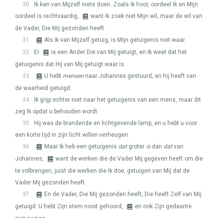
30
Ik kan van Mijzelf niets doen. Zoals Ik hoor, oordeel Ik en Mijn
oordeel is rechtvaardig,
want Ik zoek niet Mijn wil, maar de wil van
de Vader, Die Mij gezonden heeft.
31
Als Ik van Mijzelf getuig, is Mijn getuigenis niet waar.
32
Er
is een Ander Die van Mij getuigt, en Ik weet dat het
getuigenis dat Hij van Mij getuigt waar is.
33
U hebt
mensen
naar Johannes gestuurd, en hij heeft van
de waarheid getuigd.
34
Ik grijp echter niet naar het getuigenis van een mens, maar dit
zeg Ik opdat u behouden wordt.
35
Hij was de brandende en lichtgevende lamp, en u hebt u voor
een korte tijd in zijn licht willen verheugen.
36
Maar Ik heb een getuigenis
dat
groter
is
dan
dat
van
Johannes,
want de werken die de Vader Mij gegeven heeft om die
te volbrengen, juist die werken die Ik doe, getuigen van Mij dat de
Vader Mij gezonden heeft.
37
En de Vader, Die Mij gezonden heeft, Die heeft Zelf van Mij
getuigd. U hebt Zijn stem nooit gehoord,
en ook Zijn gedaante