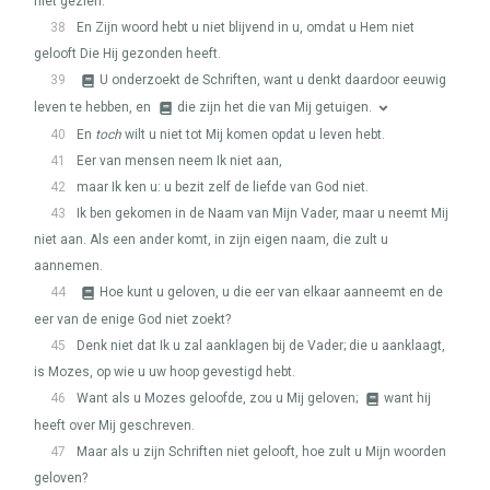
niet gezien.
38
En Zijn woord hebt u niet blijvend in u, omdat u Hem niet
gelooft Die Hij gezonden heeft.
39
U onderzoekt de Schriften, want u denkt daardoor eeuwig
leven te hebben, en
die zijn het die van Mij getuigen.
40
En
toch
wilt u niet tot Mij komen opdat u leven hebt.
41
Eer van mensen neem Ik niet aan,
42
maar Ik ken u: u bezit zelf de liefde van God niet.
43
Ik ben gekomen in de Naam van Mijn Vader, maar u neemt Mij
niet aan. Als een ander komt, in zijn eigen naam, die zult u
aannemen.
44
Hoe kunt u geloven, u die eer van elkaar aanneemt en de
eer van de enige God niet zoekt?
45
Denk niet dat Ik u zal aanklagen bij de Vader; die u aanklaagt,
is Mozes, op wie u uw hoop gevestigd hebt.
46
Want als u Mozes geloofde, zou u Mij geloven;
want hij
heeft over Mij geschreven.
47
Maar als u zijn Schriften niet gelooft, hoe zult u Mijn woorden
geloven?