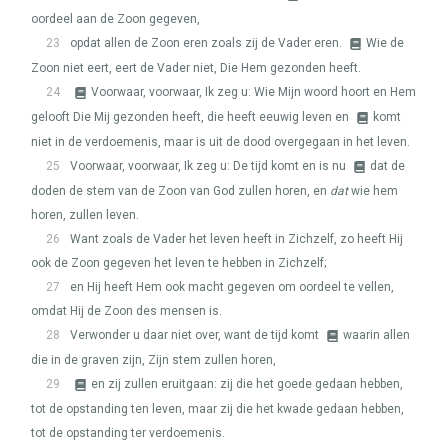
oordeel aan de Zoon gegeven,
23
opdat allen de Zoon eren zoals zij de Vader eren.
Wie de
Zoon niet eert, eert de Vader niet, Die Hem gezonden heeft.
24
Voorwaar, voorwaar, Ik zeg u: Wie Mijn woord hoort en Hem
gelooft Die Mij gezonden heeft, die heeft eeuwig leven en
komt
niet in de verdoemenis, maar is uit de dood overgegaan in het leven.
25
Voorwaar, voorwaar, Ik zeg u: De tijd komt en is nu
dat de
doden de stem van de Zoon van God zullen horen, en
dat
wie hem
horen, zullen leven.
26
Want zoals de Vader het leven heeft in Zichzelf, zo heeft Hij
ook de Zoon gegeven het leven te hebben in Zichzelf;
27
en Hij heeft Hem ook macht gegeven om oordeel te vellen,
omdat Hij de Zoon des mensen is.
28
Verwonder u daar niet over, want de tijd komt
waarin allen
die in de graven zijn, Zijn stem zullen horen,
29
en zij zullen eruitgaan: zij die het goede gedaan hebben,
tot de opstanding ten leven, maar zij die het kwade gedaan hebben,
tot de opstanding ter verdoemenis.