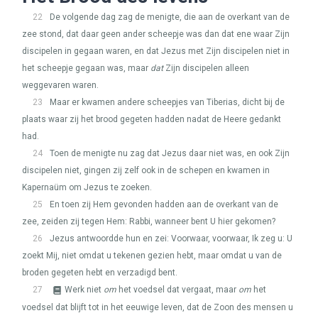
22
De volgende dag zag de menigte, die aan de overkant van de
zee stond, dat daar geen ander scheepje was dan dat ene waar Zijn
discipelen in gegaan waren, en dat Jezus met Zijn discipelen niet in
het scheepje gegaan was, maar
dat
Zijn discipelen alleen
weggevaren waren.
23
Maar er kwamen andere scheepjes van Tiberias, dicht bij de
plaats waar zij het brood gegeten hadden nadat de Heere gedankt
had.
24
Toen de menigte nu zag dat Jezus daar niet was, en ook Zijn
discipelen niet, gingen zij zelf ook in de schepen en kwamen in
Kapernaüm om Jezus te zoeken.
25
En toen zij Hem gevonden hadden aan de overkant van de
zee, zeiden zij tegen Hem: Rabbi, wanneer bent U hier gekomen?
26
Jezus antwoordde hun en zei: Voorwaar, voorwaar, Ik zeg u: U
zoekt Mij, niet omdat u tekenen gezien hebt, maar omdat u van de
broden gegeten hebt en verzadigd bent.
27
Werk niet
om
het voedsel dat vergaat, maar
om
het
voedsel dat blijft tot in het eeuwige leven, dat de Zoon des mensen u