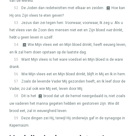
van de wereld.
52
De Joden dan redetwistten met elkaar en zeiden:
Hoe kan
Hij ons Zijn vlees te eten geven?
53
Jezus dan zei tegen hen: Voorwaar, voorwaar, Ik zeg u: Als u
het vlees van de Zoon des mensen niet eet en Zijn bloed
niet
drinkt,
hebt u geen leven in uzelf.
54
Wie Mijn vlees eet en Mijn bloed drinkt, heeft eeuwig leven,
en Ik zal hem doen opstaan op de laatste dag.
55
Want Mijn vlees is het ware voedsel en Mijn bloed is de ware
drank.
56
Wie Mijn vlees eet en Mijn bloed drinkt, blijft in Mij en Ik in hem.
57
Zoals de levende Vader Mij gezonden heeft, en Ik leef door de
Vader, zo zal ook wie Mij eet, leven door Mij.
58
Dit is het
brood dat uit de hemel neergedaald is; niet zoals
uw vaderen het manna gegeten hebben en gestorven zijn. Wie dit
brood eet, zal in eeuwigheid leven.
59
Deze dingen zei Hij, terwijl Hij onderwijs gaf in de synagoge in
Kapernaüm.