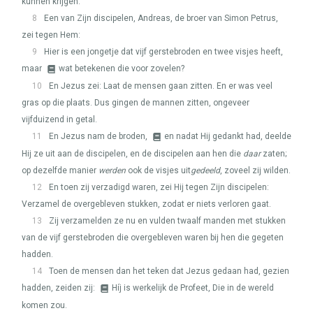
kunnen krijgen.
8
Een van Zijn discipelen, Andreas, de broer van Simon Petrus,
zei tegen Hem:
9
Hier is een jongetje dat vijf gerstebroden en twee visjes heeft,
maar
wat betekenen die voor zovelen?
10
En Jezus zei: Laat de mensen gaan zitten. En er was veel
gras op die plaats. Dus gingen de mannen zitten, ongeveer
vijfduizend in getal.
11
En Jezus nam de broden,
en nadat Hij gedankt had, deelde
Hij ze uit aan de discipelen, en de discipelen aan hen die
daar
zaten;
op dezelfde manier
werden
ook de visjes uit
gedeeld
, zoveel zij wilden.
12
En toen zij verzadigd waren, zei Hij tegen Zijn discipelen:
Verzamel de overgebleven stukken, zodat er niets verloren gaat.
13
Zij verzamelden ze nu en vulden twaalf manden met stukken
van de vijf gerstebroden die overgebleven waren bij hen die gegeten
hadden.
14
Toen de mensen dan het teken dat Jezus gedaan had, gezien
hadden, zeiden zij:
Híj is werkelijk de Profeet, Die in de wereld
komen zou.