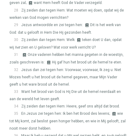
geven zal;
want Hem heeft God de Vader verzegeld.
28
Zij zeiden dan tegen Hem: Wat moeten wij doen, opdat wij de
werken van God mogen verrichten?
29
Jezus antwoordde en zei tegen hen:
Dit is het werk van
God: dat u gelooft in Hem Die Hij gezonden heeft.
30
Zij zeiden dan tegen Hem: Welk
teken doet U dan, opdat
wij
het
zien en U geloven? Wat voor werk verricht U?
31
Onze vaderen hebben het manna gegeten in de woestijn,
zoals geschreven is:
Hij gaf hun het brood uit de hemel te eten.
32
Jezus dan zei tegen hen: Voorwaar, voorwaar, Ik zeg u: Niet
Mozes heeft u het brood uit de hemel gegeven, maar Mijn Vader
geeft u het ware brood uit de hemel.
33
Want het brood van God is Hij Die uit de hemel neerdaalt en
aan de wereld het leven geeft.
34
Zij zeiden dan tegen Hem: Heere, geef ons altijd dat brood.
35
En Jezus zei tegen hen: Ik ben het Brood des levens;
wie
tot Mij komt, zal beslist geen honger hebben, en wie in Mij gelooft, zal
nooit meer dorst hebben.
36
Maar Ik heb u gezegd dat u Mij wel gezien hebt, en
toch
gelooft