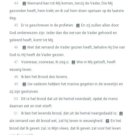
44
Niemand kan tot Mij komen, tenzij de Vader, Die Mij
gezonden heeft, hem trekt; en Ik zal hem doen opstaan op de laatste
dag.
45
Er is geschreven in de profeten:
En zij zullen allen door
God onderwezen zijn. Ieder dan die
het
van de Vader gehoord en
geleerd heeft, komt tot Mij.
46
Niet dat iemand de Vader gezien heeft, behalve Hij Die van
God is; Híj heeft de Vader gezien.
47
Voorwaar, voorwaar, Ik zeg u:
Wie in Mij gelooft, heeft
eeuwig leven.
48
Ik ben het Brood des levens.
49
Uw vaderen hebben het manna gegeten in de woestijn en
zij zijn gestorven.
50
Dit is het brood dat uit de hemel neerdaalt, opdat de mens
daarvan eet en niet sterft.
51
Ik ben het levende brood, dat uit de hemel neergedaald is;
als iemand van dit brood eet, zal hij leven in eeuwigheid.
En het
brood dat Ik geven zal, is Mijn vlees, dat Ik geven zal voor het leven