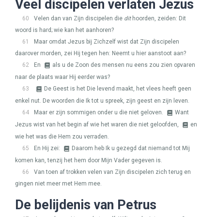
Veel discipelen verlaten Jezus
60
Velen dan van Zijn discipelen die
dit
hoorden, zeiden: Dit
woord is hard; wie kan het aanhoren?
61
Maar omdat Jezus bij Zichzelf wist dat Zijn discipelen
daarover morden, zei Hij tegen hen: Neemt u hier aanstoot aan?
62
En
als u de Zoon des mensen nu eens zou zien opvaren
naar de plaats waar Hij eerder was?
63
De Geest is het Die levend maakt, het vlees heeft geen
enkel nut. De woorden die Ik tot u spreek, zijn geest en zijn leven.
64
Maar er zijn sommigen onder u die niet geloven.
Want
Jezus wist van het begin af wie het waren die niet geloofden,
en
wie het was die Hem zou verraden.
65
En Hij zei:
Daarom heb Ik u gezegd dat niemand tot Mij
komen kan, tenzij het hem door Mijn Vader gegeven is.
66
Van toen af trokken velen van Zijn discipelen zich terug en
gingen niet meer met Hem mee.
De belijdenis van Petrus