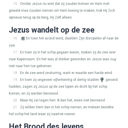
15
Omdat Jezus nu wist dat zij zouden komen en Hem met
geweld mee zouden nemen om Hem koning te maken, trok Hij Zich
opnieuw terug op de berg, Hij Zelf alleen.
Jezus wandelt op de zee
16
En toen het avond werd, daalden Zijn discipelen af naar de
zee.
17
En toen zij in het schip gegaan waren, staken zij de zee over
naar Kapernaüm. En het was al donker geworden en Jezus was
nog
niet naar hen toe gekomen.
18
En de zee werd onstuimig, want er waaide een harde wind.
19
En toen zij ongeveer vijfentwintig of dertig stadiën
geroeid
hadden, zagen zij Jezus op de zee lopen en dicht bij het schip
komen, en zij werden bevreesd.
20
Maar Hij zei tegen hen: Ik ben het, wees niet bevreesd.
21
Zij wilden Hem dan in het schip nemen, en meteen bereikte
het schip het land waar zij naartoe voeren.
Het Brood des levens