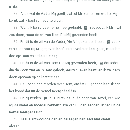
u niet.
37
Alles wat de Vader Mij geeft, zal tot Mij komen; en wie tot Mij
komt, zal Ik beslist niet uitwerpen.
38
Want Ik ben uit de hemel neergedaald,
niet opdat Ik Mijn wil
zou doen, maar de wil van Hem Die Mij gezonden heeft.
39
En dit is de wil van de Vader, Die Mij gezonden heeft,
dat Ik
van alles wat Hij Mij gegeven heeft, niets verloren laat gaan, maar het
doe opstaan op de laatste dag.
40
En dit is de wil van Hem Die Mij gezonden heeft,
dat ieder
die de Zoon ziet en in Hem gelooft, eeuwig leven heeft, en Ik zal hem
doen opstaan op de laatste dag.
41
De Joden dan morden over Hem, omdat Hij gezegd had: Ik ben
het brood dat uit de hemel neergedaald is.
42
En zij zeiden:
Is Hij niet Jezus, de zoon van Jozef, van wie
wij de vader en moeder kennen? Hoe kan Hij dan zeggen: Ik ben uit de
hemel neergedaald?
43
Jezus antwoordde dan en zei tegen hen: Mor niet onder
elkaar.