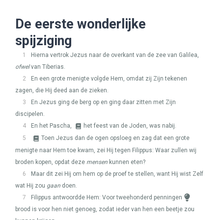
De eerste wonderlijke
spijziging
1
Hierna vertrok Jezus naar de overkant van de zee van Galilea,
ofwel
van Tiberias.
2
En een grote menigte volgde Hem, omdat zij Zijn tekenen
zagen, die Hij deed aan de zieken.
3
En Jezus ging de berg op en ging daar zitten met Zijn
discipelen.
4
En het Pascha,
het feest van de Joden, was nabij.
5
Toen Jezus dan de ogen opsloeg en zag dat een grote
menigte naar Hem toe kwam, zei Hij tegen Filippus: Waar zullen wij
broden kopen, opdat deze
mensen
kunnen eten?
6
Maar dit zei Hij om hem op de proef te stellen, want Hij wist Zelf
wat Hij zou
gaan
doen.
7
Filippus antwoordde Hem: Voor tweehonderd penningen
brood is voor hen niet genoeg, zodat ieder van hen een beetje zou