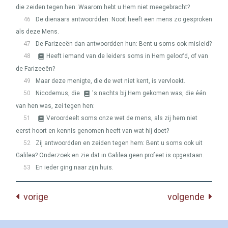
die zeiden tegen hen: Waarom hebt u Hem niet meegebracht?
46
De dienaars antwoordden: Nooit heeft een mens zo gesproken
als deze Mens.
47
De Farizeeën dan antwoordden hun: Bent u soms ook misleid?
48
Heeft iemand van de leiders soms in Hem geloofd, of van
de Farizeeën?
49
Maar deze menigte, die de wet niet kent, is vervloekt.
50
Nicodemus, die
's nachts bij Hem gekomen was, die één
van hen was, zei tegen hen:
51
Veroordeelt soms onze wet de mens, als zij hem niet
eerst hoort en kennis genomen heeft van wat hij doet?
52
Zij antwoordden en zeiden tegen hem: Bent u soms ook uit
Galilea? Onderzoek en zie dat in Galilea geen profeet is opgestaan.
53
En ieder ging naar zijn huis.
vorige
volgende