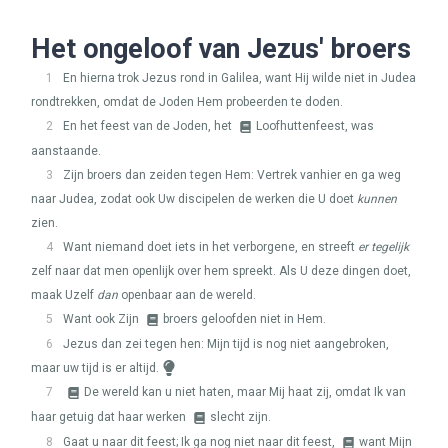
Het ongeloof van Jezus' broers
1
En hierna trok Jezus rond in Galilea, want Hij wilde niet in Judea
rondtrekken, omdat de Joden Hem probeerden te doden.
2
En het feest van de Joden, het
Loofhuttenfeest, was
aanstaande.
3
Zijn broers dan zeiden tegen Hem: Vertrek vanhier en ga weg
naar Judea, zodat ook Uw discipelen de werken die U doet
kunnen
zien.
4
Want niemand doet iets in het verborgene, en streeft
er tegelijk
zelf naar dat men openlijk over hem spreekt. Als U deze dingen doet,
maak Uzelf
dan
openbaar aan de wereld.
5
Want ook Zijn
broers geloofden niet in Hem.
6
Jezus dan zei tegen hen: Mijn tijd is nog niet aangebroken,
maar uw tijd is er altijd.
7
De wereld kan u niet haten, maar Mij haat zij, omdat Ik van
haar getuig dat haar werken
slecht zijn.
8
Gaat u naar dit feest; Ik ga nog niet naar dit feest,
want Mijn