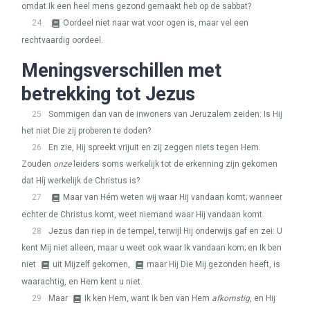
omdat Ik een heel mens gezond gemaakt heb op de sabbat?
24
Oordeel niet naar wat voor ogen is, maar vel een
rechtvaardig oordeel.
Meningsverschillen met
betrekking tot Jezus
25
Sommigen dan van de inwoners van Jeruzalem zeiden: Is Hij
het niet Die zij proberen te doden?
26
En zie, Hij spreekt vrijuit en zij zeggen niets tegen Hem.
Zouden
onze
leiders soms werkelijk tot de erkenning zijn gekomen
dat Híj werkelijk de Christus is?
27
Maar van Hém weten wij waar Hij vandaan komt; wanneer
echter de Christus komt, weet niemand waar Hij vandaan komt.
28
Jezus dan riep in de tempel, terwijl Hij onderwijs gaf en zei: U
kent Mij niet alleen, maar u weet ook waar Ik vandaan kom; en Ik ben
niet
uit Mijzelf gekomen,
maar Hij Die Mij gezonden heeft, is
waarachtig, en Hem kent u niet.
29
Maar
Ik ken Hem, want Ik ben van Hem
afkomstig
, en Hij