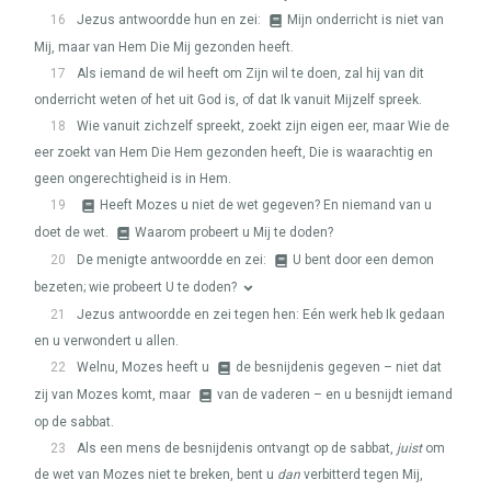
16
Jezus antwoordde hun en zei:
Mijn onderricht is niet van
Mij, maar van Hem Die Mij gezonden heeft.
17
Als iemand de wil heeft om Zijn wil te doen, zal hij van dit
onderricht weten of het uit God is, of dat Ik vanuit Mijzelf spreek.
18
Wie vanuit zichzelf spreekt, zoekt zijn eigen eer, maar Wie de
eer zoekt van Hem Die Hem gezonden heeft, Die is waarachtig en
geen ongerechtigheid is in Hem.
19
Heeft Mozes u niet de wet gegeven? En niemand van u
doet de wet.
Waarom probeert u Mij te doden?
20
De menigte antwoordde en zei:
U bent door een demon
bezeten; wie probeert U te doden?
21
Jezus antwoordde en zei tegen hen: Eén werk heb Ik gedaan
en u verwondert u allen.
22
Welnu, Mozes heeft u
de besnijdenis gegeven – niet dat
zij van Mozes komt, maar
van de vaderen – en u besnijdt iemand
op de sabbat.
23
Als een mens de besnijdenis ontvangt op de sabbat,
juist
om
de wet van Mozes niet te breken, bent u
dan
verbitterd tegen Mij,