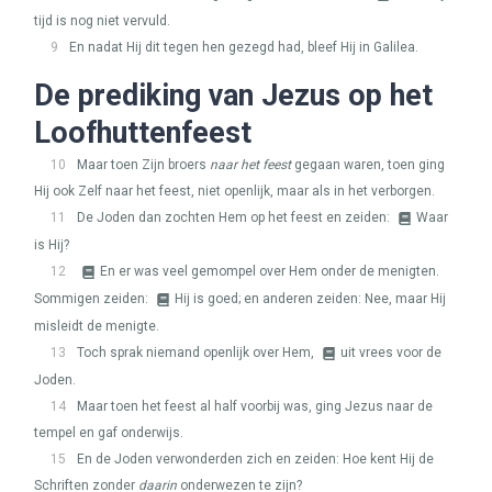
tijd is nog niet vervuld.
9
En nadat Hij dit tegen hen gezegd had, bleef Hij in Galilea.
De prediking van Jezus op het
Loofhuttenfeest
10
Maar toen Zijn broers
naar het feest
gegaan waren, toen ging
Hij ook Zelf naar het feest, niet openlijk, maar als in het verborgen.
11
De Joden dan zochten Hem op het feest en zeiden:
Waar
is Hij?
12
En er was veel gemompel over Hem onder de menigten.
Sommigen zeiden:
Hij is goed; en anderen zeiden: Nee, maar Hij
misleidt de menigte.
13
Toch sprak niemand openlijk over Hem,
uit vrees voor de
Joden.
14
Maar toen het feest al half voorbij was, ging Jezus naar de
tempel en gaf onderwijs.
15
En de Joden verwonderden zich en zeiden: Hoe kent Hij de
Schriften zonder
daarin
onderwezen te zijn?