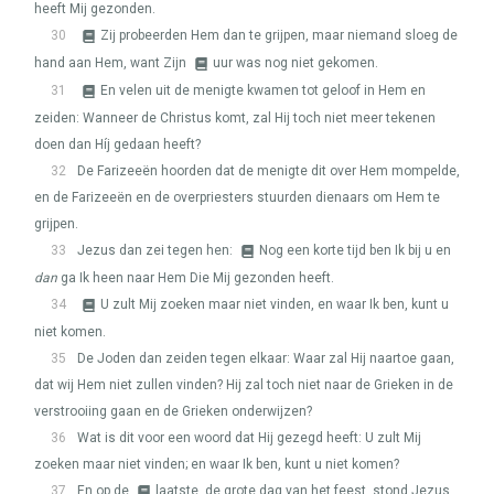
heeft Mij gezonden.
30
Zij probeerden Hem dan te grijpen, maar niemand sloeg de
hand aan Hem, want Zijn
uur was nog niet gekomen.
31
En velen uit de menigte kwamen tot geloof in Hem en
zeiden: Wanneer de Christus komt, zal Hij toch niet meer tekenen
doen dan Híj gedaan heeft?
32
De Farizeeën hoorden dat de menigte dit over Hem mompelde,
en de Farizeeën en de overpriesters stuurden dienaars om Hem te
grijpen.
33
Jezus dan zei tegen hen:
Nog een korte tijd ben Ik bij u en
dan
ga Ik heen naar Hem Die Mij gezonden heeft.
34
U zult Mij zoeken maar niet vinden, en waar Ik ben, kunt u
niet komen.
35
De Joden dan zeiden tegen elkaar: Waar zal Hij naartoe gaan,
dat wij Hem niet zullen vinden? Hij zal toch niet naar de Grieken in de
verstrooiing gaan en de Grieken onderwijzen?
36
Wat is dit voor een woord dat Hij gezegd heeft: U zult Mij
zoeken maar niet vinden; en waar Ik ben, kunt u niet komen?
37
En op de
laatste, de grote dag van het feest, stond Jezus