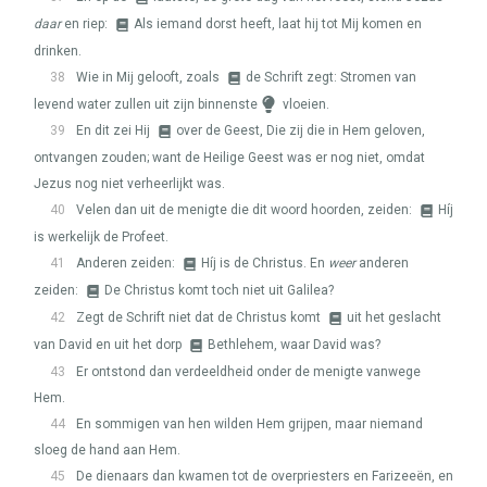
daar
en riep:
Als iemand dorst heeft, laat hij tot Mij komen en
drinken.
38
Wie in Mij gelooft, zoals
de Schrift zegt: Stromen van
levend water zullen uit zijn binnenste
vloeien.
39
En dit zei Hij
over de Geest, Die zij die in Hem geloven,
ontvangen zouden; want de Heilige Geest was er nog niet, omdat
Jezus nog niet verheerlijkt was.
40
Velen dan uit de menigte die dit woord hoorden, zeiden:
Híj
is werkelijk de Profeet.
41
Anderen zeiden:
Híj is de Christus. En
weer
anderen
zeiden:
De Christus komt toch niet uit Galilea?
42
Zegt de Schrift niet dat de Christus komt
uit het geslacht
van David en uit het dorp
Bethlehem, waar David was?
43
Er ontstond dan verdeeldheid onder de menigte vanwege
Hem.
44
En sommigen van hen wilden Hem grijpen, maar niemand
sloeg de hand aan Hem.
45
De dienaars dan kwamen tot de overpriesters en Farizeeën, en