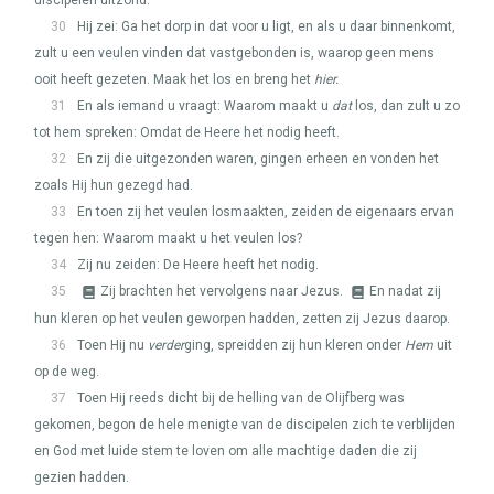
discipelen uitzond.
30
Hij zei: Ga het dorp in dat voor u ligt, en als u daar binnenkomt,
zult u een veulen vinden dat vastgebonden is, waarop geen mens
ooit heeft gezeten. Maak het los en breng het
hier.
31
En als iemand u vraagt: Waarom maakt u
dat
los, dan zult u zo
tot hem spreken: Omdat de Heere het nodig heeft.
32
En zij die uitgezonden waren, gingen erheen en vonden het
zoals Hij hun gezegd had.
33
En toen zij het veulen losmaakten, zeiden de eigenaars ervan
tegen hen: Waarom maakt u het veulen los?
34
Zij nu zeiden: De Heere heeft het nodig.
35
Zij brachten het vervolgens naar Jezus.
En nadat zij
hun kleren op het veulen geworpen hadden, zetten zij Jezus daarop.
36
Toen Hij nu
verder
ging, spreidden zij hun kleren onder
Hem
uit
op de weg.
37
Toen Hij reeds dicht bij de helling van de Olijfberg was
gekomen, begon de hele menigte van de discipelen zich te verblijden
en God met luide stem te loven om alle machtige daden die zij
gezien hadden.