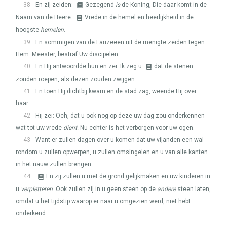
38
En zij zeiden:
Gezegend
is
de Koning, Die daar komt in de
Naam van de Heere.
Vrede in de hemel en heerlijkheid in de
hoogste
hemelen
.
39
En sommigen van de Farizeeën uit de menigte zeiden tegen
Hem: Meester, bestraf Uw discipelen.
40
En Hij antwoordde hun en zei: Ik zeg u
dat de stenen
zouden roepen, als dezen zouden zwijgen.
41
En toen Hij dichtbij kwam en de stad zag, weende Hij over
haar.
42
Hij zei: Och, dat u ook nog op deze uw dag zou onderkennen
wat tot uw vrede
dient
! Nu echter is het verborgen voor uw ogen.
43
Want er zullen dagen over u komen dat uw vijanden een wal
rondom u zullen opwerpen, u zullen omsingelen en u van alle kanten
in het nauw zullen brengen.
44
En zij zullen u met de grond gelijkmaken en uw kinderen in
u
verpletteren
. Ook zullen zij in u geen steen op de
andere
steen laten,
omdat u het tijdstip waarop er naar u omgezien werd, niet hebt
onderkend.