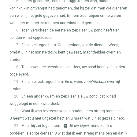
15
En het gebeurde, toen hij teruggekomen was, nadat hij het
koninkrijk in ontvangst had genomen, dat hij zei dat men die dienaren
aan wie hij het geld gegeven had, bij hem zou roepen om te weten
wat ieder met het zakendoen aan winst had gemaakt.
16
Toen verscheen de eerste en zei: Heer, uw pond heeft tien
ponden winst opgeleverd.
17
En hij zei tegen hem: Goed gedaan, goede dienaar! Wees,
omdat u in het minste trouw bent geweest, machthebber over tien
steden.
18
Toen kwam de tweede en zei: Heer, uw pond heeft vijf ponden
opgeleverd.
19
En hij zei ook tegen hem: En u, wees
machthebber
over vijf
steden.
20
En een ander kwam en zei: Heer, zie uw pond, dat ik had
weggelegd in een zweetdoek.
21
Want ik was bevreesd voor u, omdat u een streng mens bent.
U neemt wat u niet uitgezet hebt en u maait wat u niet gezaaid hebt.
22
Maar hij zei tegen hem:
Uit uw
eigen
mond zal ik u
oordelen, slechte dienaar. U wist dat ik een streng mens ben en dat ik