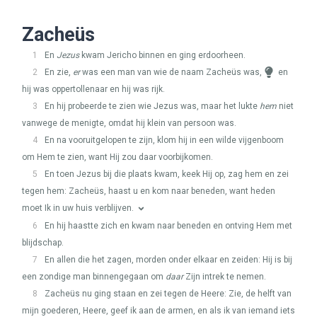
Zacheüs
1
En
Jezus
kwam Jericho binnen en ging erdoorheen.
2
En zie,
er
was een man van wie de naam Zacheüs was,
en
hij was oppertollenaar en hij was rijk.
3
En hij probeerde te zien wie Jezus was, maar het lukte
hem
niet
vanwege de menigte, omdat hij klein van persoon was.
4
En na vooruitgelopen te zijn, klom hij in een wilde vijgenboom
om Hem te zien, want Hij zou daar voorbijkomen.
5
En toen Jezus bij die plaats kwam, keek Hij op, zag hem en zei
tegen hem: Zacheüs, haast u en kom naar beneden, want heden
moet Ik in uw huis verblijven.
6
En hij haastte zich en kwam naar beneden en ontving Hem met
blijdschap.
7
En allen die het zagen, morden onder elkaar en zeiden: Hij is bij
een zondige man binnengegaan om
daar
Zijn intrek te nemen.
8
Zacheüs nu ging staan en zei tegen de Heere: Zie, de helft van
mijn goederen, Heere, geef ik aan de armen, en als ik van iemand iets