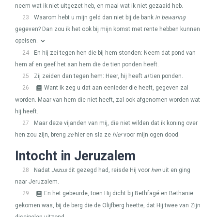
neem wat ik niet uitgezet heb, en maai wat ik niet gezaaid heb.
23
Waarom hebt u mijn geld dan niet bij de bank
in bewaring
gegeven? Dan zou ik het ook bij mijn komst met rente hebben kunnen
opeisen.
24
En hij zei tegen hen die bij hem stonden: Neem dat pond van
hem af en geef het aan hem die de tien ponden heeft.
25
Zij zeiden dan tegen hem: Heer, hij heeft
al
tien ponden.
26
Want ik zeg u dat aan eenieder die heeft, gegeven zal
worden. Maar van hem die niet heeft, zal ook afgenomen worden wat
hij heeft.
27
Maar deze vijanden van mij, die niet wilden dat ik koning over
hen zou zijn, breng
ze
hier en sla ze
hier
voor mijn ogen dood.
Intocht in Jeruzalem
28
Nadat
Jezus
dit gezegd had, reisde Hij voor
hen
uit en ging
naar Jeruzalem.
29
En het gebeurde, toen Hij dicht bij Bethfagé en Bethanië
gekomen was, bij de berg die de Olijfberg heette, dat Hij twee van Zijn