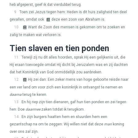
heb afgeperst, geef ik dat vierdubbel terug.
9
Toen zei Jezus tegen hem: Heden is dit huis zaligheid ten deel
gevallen, omdat ook
deze een zoon van Abraham is.
10
Want de Zoon des mensen is gekomen om te zoeken en
zalig te maken wat verloren is.
Tien slaven en tien ponden
11
Terwijl zij nu dit alles hoorden, sprak Hij een gelijkenis uit, die
Hij eraan toevoegde omdat Hij dicht bij Jeruzalem was en zij dachten
dat het Koninkrijk van God onmiddellijk zou aanbreken.
12
Hij zei dan: Een zeker mens van hoge geboorte reisde naar
een ver land om voor zich een koninkrijk in ontvangst te nemen en
daarna
terug te keren.
13
En hij riep zijn tien dienaren, gaf hun tien ponden en zei tegen
hen: Doe
daarmee
zaken totdat ik terugkom.
14
En zijn burgers haatten hem en stuurden hem een
gezantschap na om te zeggen: Wij willen niet dat deze
man
koning
over ons zal zijn.