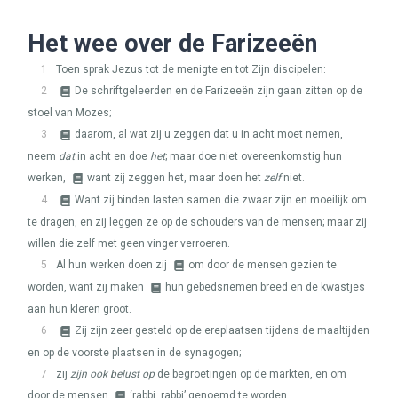
Het wee over de Farizeeën
1
Toen sprak Jezus tot de menigte en tot Zijn discipelen:
2
De schriftgeleerden en de Farizeeën zijn gaan zitten op de
stoel van Mozes;
3
daarom, al wat zij u zeggen dat u in acht moet nemen,
neem
dat
in acht en doe
het
; maar doe niet overeenkomstig hun
werken,
want zij zeggen het, maar doen het
zelf
niet.
4
Want zij binden lasten samen die zwaar zijn en moeilijk om
te dragen, en zij leggen ze op de schouders van de mensen; maar zij
willen die zelf met geen vinger verroeren.
5
Al hun werken doen zij
om door de mensen gezien te
worden, want zij maken
hun gebedsriemen breed en de kwastjes
aan hun kleren groot.
6
Zij zijn zeer gesteld op de ereplaatsen tijdens de maaltijden
en op de voorste plaatsen in de synagogen;
7
zij
zijn ook belust op
de begroetingen op de markten, en om
door de mensen
‘rabbi, rabbi’ genoemd te worden.