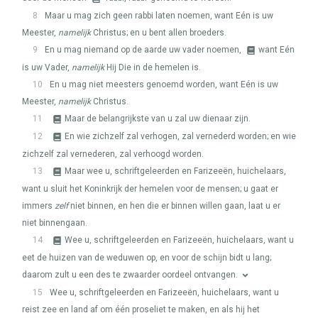
8
Maar u mag zich geen rabbi laten noemen, want Eén is uw
Meester,
namelijk
Christus; en u bent allen broeders.
9
En u mag niemand op de aarde uw vader noemen,
want Eén
is uw Vader,
namelijk
Hij Die in de hemelen is.
10
En u mag niet meesters genoemd worden, want Eén is uw
Meester,
namelijk
Christus.
11
Maar de belangrijkste van u zal uw dienaar zijn.
12
En wie zichzelf zal verhogen, zal vernederd worden; en wie
zichzelf zal vernederen, zal verhoogd worden.
13
Maar wee u, schriftgeleerden en Farizeeën, huichelaars,
want u sluit het Koninkrijk der hemelen voor de mensen; u gaat er
immers
zelf
niet binnen, en hen die er binnen willen gaan, laat u er
niet binnengaan.
14
Wee u, schriftgeleerden en Farizeeën, huichelaars, want u
eet de huizen van de weduwen op, en voor de schijn bidt u lang;
daarom zult u een des te zwaarder oordeel ontvangen.
15
Wee u, schriftgeleerden en Farizeeën, huichelaars, want u
reist zee en land af om één proseliet te maken, en als hij het