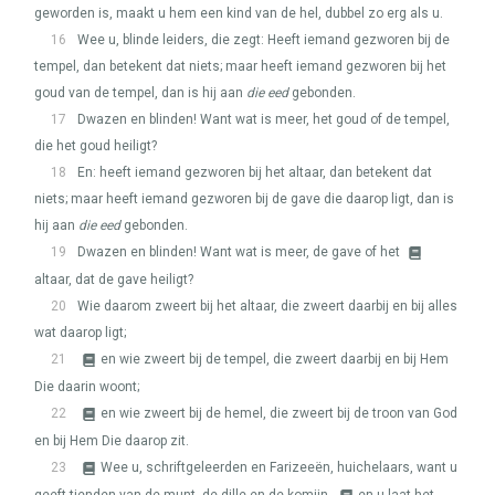
geworden is, maakt u hem een kind van de hel, dubbel zo erg als u.
16
Wee u, blinde leiders, die zegt: Heeft iemand gezworen bij de
tempel, dan betekent dat niets; maar heeft iemand gezworen bij het
goud van de tempel, dan is hij aan
die eed
gebonden.
17
Dwazen en blinden! Want wat is meer, het goud of de tempel,
die het goud heiligt?
18
En: heeft iemand gezworen bij het altaar, dan betekent dat
niets; maar heeft iemand gezworen bij de gave die daarop ligt, dan is
hij aan
die eed
gebonden.
19
Dwazen en blinden! Want wat is meer, de gave of het
altaar, dat de gave heiligt?
20
Wie daarom zweert bij het altaar, die zweert daarbij en bij alles
wat daarop ligt;
21
en wie zweert bij de tempel, die zweert daarbij en bij Hem
Die daarin woont;
22
en wie zweert bij de hemel, die zweert bij de troon van God
en bij Hem Die daarop zit.
23
Wee u, schriftgeleerden en Farizeeën, huichelaars, want u