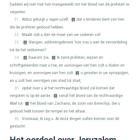
hadden wij niet met hen meegewerkt om het bloed van de profeten
te
vergieten.
31
Aldus getuigt u
tegen
uzelf,
dat u kinderen bent van hen
die de profeten gedood hebben.
32
Maakt ook u dan de maat van uw vaderen vol!
33
Slangen, adderengebroed, hoe zou u aan de veroordeling
tot de hel ontkomen?
34
Daarom zie,
Ik zend profeten, wijzen en
schriftgeleerden naar u toe, en
sommigen
van hen zult u doden en
kruisigen, en
sommigen
van hen zult
u geselen in uw synagogen,
en u zult hen vervolgen van stad tot stad,
35
opdat over u al het rechtvaardige bloed zal komen dat
vergoten is op de aarde,
vanaf het bloed van de rechtvaardige
Abel tot
het bloed van Zacharia, de zoon van Berechja, die u
gedood hebt tussen de tempel en het altaar.
36
Voorwaar, Ik zeg u: Al deze dingen zullen komen over dit
geslacht.