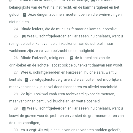
geeft tienden van de munt, de dille en de komijn,
en u laat het
belangrijkste van de Wet na: het recht, en de barmhartigheid en het
geloof.
Deze dingen zou men moeten doen en die
andere
dingen
niet nalaten.
24
Blinde leiders, die de mug uitzift maar de kameel doorslikt.
25
Wee u, schriftgeleerden en Farizeeën, huichelaars, want u
reinigt de buitenkant van de drinkbeker en van de schotel, maar
vanbinnen zijn ze vol van roofzucht en onmatigheid.
26
Blinde Farizeeër, reinig eerst
de binnenkant van de
drinkbeker en de schotel, zodat ook de buitenkant daarvan rein wordt.
27
Wee u, schriftgeleerden en Farizeeën, huichelaars, want u
bent als
de witgepleisterde graven, die vanbuiten wel mooi lijken,
maar vanbinnen zijn ze vol doodsbeenderen en allerlei onreinheid.
28
Zo lijkt u ook wel vanbuiten rechtvaardig voor de mensen,
maar vanbinnen bent u vol huichelarij en wetteloosheid.
29
Wee u, schriftgeleerden en Farizeeën, huichelaars, want u
bouwt de graven voor de profeten en versiert de grafmonumenten van
de rechtvaardigen,
30
en u zegt: Als wij in de tijd van onze vaderen hadden geleefd,