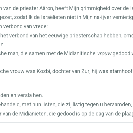
 van de priester Aäron, heeft Mijn grimmigheid over de Is
ezet, zodat Ik de Israëlieten niet in Mijn na-ijver vernieti
n verbond van vrede:
en het verbond van het eeuwige priesterschap hebben, omda
n.
sche man, die samen met de Midianitische
vrouw
gedood w
che vrouw was Kozbi, dochter van Zur; hij was stamhoofd 
nden en versla hen.
ehandeld, met hun listen, die zij listig tegen u beraamden,
 van de Midianieten, die gedood is op de dag van de plaag,