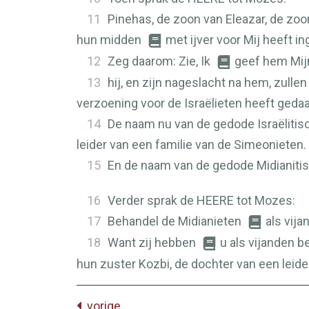
11
Pinehas, de zoon van Eleazar, de zoon
hun midden
met ijver voor Mij heeft ing
12
Zeg daarom: Zie, Ik
geef hem Mij
13
hij, en zijn nageslacht na hem, zull
verzoening voor de Israëlieten heeft gedaa
14
De naam nu van de gedode Israëliti
leider van een familie van de Simeonieten.
15
En de naam van de gedode Midianitis
16
Verder sprak de
HEERE
tot Mozes:
17
Behandel de Midianieten
als vija
18
Want zij hebben
u als vijanden b
hun zuster Kozbi, de dochter van een leider
vorige