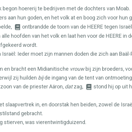
volk begon hoererij te bedrijven met de dochters van Moab.
ffers aan hun goden, en het volk at en boog zich voor hun 
pelde,
ontbrandde de toorn van de
HEERE
tegen Israël
alle hoofden van het volk en laat hen voor de
HEERE
in d
afgekeerd wordt.
 Israël: Ieder moet zijn mannen doden die zich aan Baäl
am en bracht een Midianitische
vrouw
bij zijn broeders, 
rwijl zij huilden
bij
de ingang van de tent van ontmoeting
 zoon van de priester Aäron,
dat
zag,
stond hij op ui
et slaapvertrek in, en doorstak hen beiden, zowel de Israë
stilstand gebracht.
g stierven, was vierentwintigduizend.