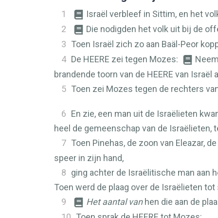
1
Israël verbleef in Sittim, en het 
2
Die nodigden het volk uit bij de o
3
Toen Israël zich zo aan Baäl-Peor kop
4
De
HEERE
zei tegen Mozes:
Neem 
brandende toorn van de
HEERE
van Israël 
5
Toen zei Mozes tegen de rechters van
6
En zie, een man uit de Israëlieten kw
heel de gemeenschap van de Israëlieten, te
7
Toen Pinehas, de zoon van Eleazar, de
speer in zijn hand,
8
ging achter de Israëlitische man aan h
Toen werd de plaag over de Israëlieten tot 
9
Het aantal van
hen die aan de plaa
10
Toen sprak de
HEERE
tot Mozes: