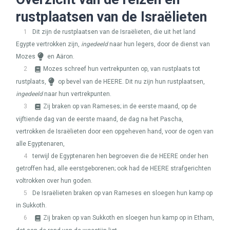
rustplaatsen van de Israëlieten
1
Dit zijn de rustplaatsen van de Israëlieten, die uit het land
Egypte vertrokken zijn,
ingedeeld
naar hun legers, door de dienst van
Mozes
en Aäron.
2
Mozes schreef hun vertrekpunten op, van rustplaats tot
rustplaats,
op bevel van de
HEERE
. Dit nu zijn hun rustplaatsen,
ingedeeld
naar hun vertrekpunten.
3
Zij braken op van Rameses; in de eerste maand, op de
vijftiende dag van de eerste maand, de dag na het Pascha,
vertrokken de Israëlieten door een opgeheven hand, voor de ogen van
alle Egyptenaren,
4
terwijl de Egyptenaren hen begroeven die de
HEERE
onder hen
getroffen had, alle eerstgeborenen; ook had de
HEERE
strafgerichten
voltrokken over hun goden.
5
De Israëlieten braken op van Rameses en sloegen hun kamp op
in Sukkoth.
6
Zij braken op van Sukkoth en sloegen hun kamp op in Etham,