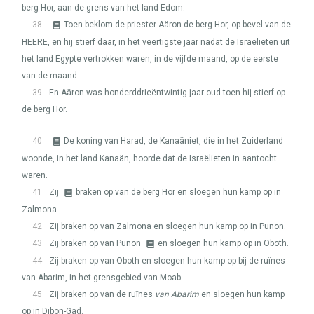
berg Hor, aan de grens van het land Edom.
38
Toen beklom de priester Aäron de berg Hor, op bevel van de
HEERE
, en hij stierf daar, in het veertigste jaar nadat de Israëlieten uit
het land Egypte vertrokken waren, in de vijfde maand, op de eerste
van de maand.
39
En Aäron was honderddrieëntwintig jaar oud toen hij stierf op
de berg Hor.
40
De koning van Harad, de Kanaäniet, die in het Zuiderland
woonde, in het land Kanaän, hoorde dat de Israëlieten in aantocht
waren.
41
Zij
braken op van de berg Hor en sloegen hun kamp op in
Zalmona.
42
Zij braken op van Zalmona en sloegen hun kamp op in Punon.
43
Zij braken op van Punon
en sloegen hun kamp op in Oboth.
44
Zij braken op van Oboth en sloegen hun kamp op bij de ruïnes
van Abarim, in het grensgebied van Moab.
45
Zij braken op van de ruïnes
van Abarim
en sloegen hun kamp
op in Dibon-Gad.