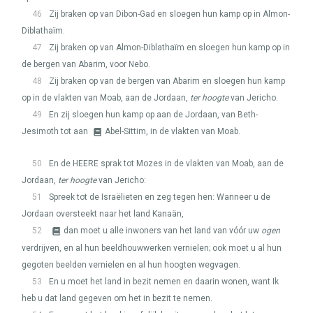
46
Zij braken op van Dibon-Gad en sloegen hun kamp op in Almon-
Diblathaïm.
47
Zij braken op van Almon-Diblathaïm en sloegen hun kamp op in
de bergen van Abarim, voor Nebo.
48
Zij braken op van de bergen van Abarim en sloegen hun kamp
op in de vlakten van Moab, aan de Jordaan,
ter hoogte
van Jericho.
49
En zij sloegen hun kamp op aan de Jordaan, van Beth-
Jesimoth tot aan
Abel-Sittim, in de vlakten van Moab.
50
En de
HEERE
sprak tot Mozes in de vlakten van Moab, aan de
Jordaan,
ter hoogte
van Jericho:
51
Spreek tot de Israëlieten en zeg tegen hen: Wanneer u de
Jordaan oversteekt naar het land Kanaän,
52
dan moet u alle inwoners van het land van vóór uw
ogen
verdrijven, en al hun beeldhouwwerken vernielen; ook moet u al hun
gegoten beelden vernielen en al hun hoogten wegvagen.
53
En u moet het land in bezit nemen en daarin wonen, want Ik
heb u dat land gegeven om het in bezit te nemen.