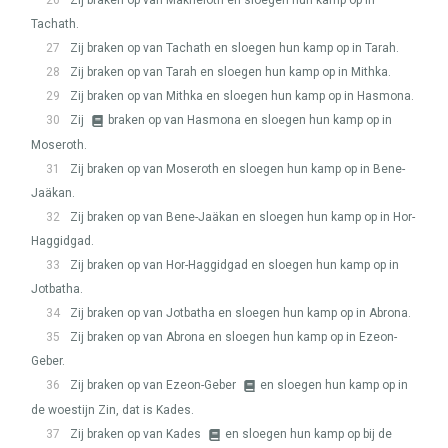
26
Zij braken op van Makheloth en sloegen hun kamp op in
Tachath.
27
Zij braken op van Tachath en sloegen hun kamp op in Tarah.
28
Zij braken op van Tarah en sloegen hun kamp op in Mithka.
29
Zij braken op van Mithka en sloegen hun kamp op in Hasmona.
30
Zij
braken op van Hasmona en sloegen hun kamp op in
Moseroth.
31
Zij braken op van Moseroth en sloegen hun kamp op in Bene-
Jaäkan.
32
Zij braken op van Bene-Jaäkan en sloegen hun kamp op in Hor-
Haggidgad.
33
Zij braken op van Hor-Haggidgad en sloegen hun kamp op in
Jotbatha.
34
Zij braken op van Jotbatha en sloegen hun kamp op in Abrona.
35
Zij braken op van Abrona en sloegen hun kamp op in Ezeon-
Geber.
36
Zij braken op van Ezeon-Geber
en sloegen hun kamp op in
de woestijn Zin, dat is Kades.
37
Zij braken op van Kades
en sloegen hun kamp op bij de