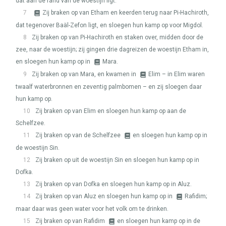
dat aan de rand van de woestijn ligt.
7
Zij braken op van Etham en keerden terug naar Pi-Hachiroth,
dat tegenover Baäl-Zefon ligt, en sloegen hun kamp op voor Migdol.
8
Zij braken op van Pi-Hachiroth en staken over, midden door de
zee, naar de woestijn; zij gingen drie dagreizen de woestijn Etham in,
en sloegen hun kamp op in
Mara.
9
Zij braken op van Mara, en kwamen in
Elim – in Elim waren
twaalf waterbronnen en zeventig palmbomen – en zij sloegen daar
hun kamp op.
10
Zij braken op van Elim en sloegen hun kamp op aan de
Schelfzee.
11
Zij braken op van de Schelfzee
en sloegen hun kamp op in
de woestijn Sin.
12
Zij braken op uit de woestijn Sin en sloegen hun kamp op in
Dofka.
13
Zij braken op van Dofka en sloegen hun kamp op in Aluz.
14
Zij braken op van Aluz en sloegen hun kamp op in
Rafidim;
maar daar was geen water voor het volk om te drinken.
15
Zij braken op van Rafidim
en sloegen hun kamp op in de