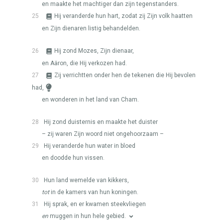
en maakte het machtiger dan zijn tegenstanders.
25
Hij veranderde hun hart, zodat zij Zijn volk haatten
en Zijn dienaren listig behandelden.
26
Hij zond Mozes, Zijn dienaar,
en Aäron, die Hij verkozen had.
27
Zij verrichtten onder hen de tekenen die Hij bevolen
had,
en wonderen in het land van Cham.
28
Hij zond duisternis en maakte het duister
– zij waren Zijn woord niet ongehoorzaam –
29
Hij veranderde hun water in bloed
en doodde hun vissen.
30
Hun land wemelde van kikkers,
tot
in de kamers van hun koningen.
31
Hij sprak, en er kwamen steekvliegen
en
muggen in hun hele gebied.