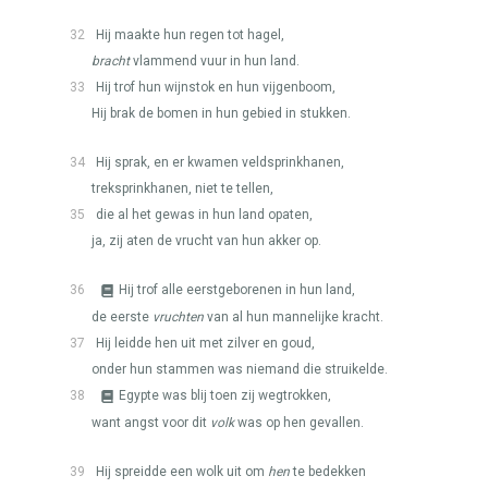
32
Hij maakte hun regen tot hagel,
bracht
vlammend vuur in hun land.
33
Hij trof hun wijnstok en hun vijgenboom,
Hij brak de bomen in hun gebied in stukken.
34
Hij sprak, en er kwamen veldsprinkhanen,
treksprinkhanen, niet te tellen,
35
die al het gewas in hun land opaten,
ja, zij aten de vrucht van hun akker op.
36
Hij trof alle eerstgeborenen in hun land,
de eerste
vruchten
van al hun mannelijke kracht.
37
Hij leidde hen uit met zilver en goud,
onder hun stammen was niemand die struikelde.
38
Egypte was blij toen zij wegtrokken,
want angst voor dit
volk
was op hen gevallen.
39
Hij spreidde een wolk uit om
hen
te bedekken