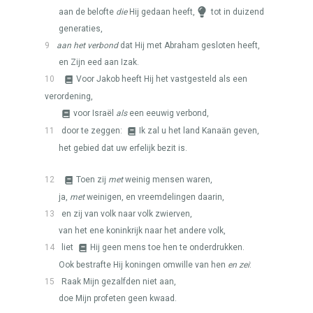
aan de belofte
die
Hij gedaan heeft,
tot in duizend
generaties,
9
aan het verbond
dat Hij met Abraham gesloten heeft,
en Zijn eed aan Izak.
10
Voor Jakob heeft Hij het vastgesteld als een
verordening,
voor Israël
als
een eeuwig verbond,
11
door te zeggen:
Ik zal u het land Kanaän geven,
het gebied dat uw erfelijk bezit is.
12
Toen zij
met
weinig mensen waren,
ja,
met
weinigen, en vreemdelingen daarin,
13
en zij van volk naar volk zwierven,
van het ene koninkrijk naar het andere volk,
14
liet
Hij geen mens toe hen te onderdrukken.
Ook bestrafte Hij koningen omwille van hen
en zei
:
15
Raak Mijn gezalfden niet aan,
doe Mijn profeten geen kwaad.