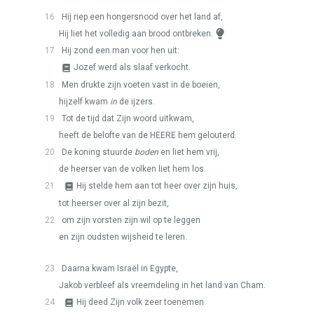
16
Hij riep een hongersnood over het land af,
Hij liet het volledig aan brood ontbreken.
17
Hij zond een man voor hen uit:
Jozef werd als slaaf verkocht.
18
Men drukte zijn voeten vast in de boeien,
hijzelf kwam
in
de ijzers.
19
Tot de tijd dat Zijn woord uitkwam,
heeft de belofte van de
HEERE
hem gelouterd.
20
De koning stuurde
boden
en liet hem vrij,
de heerser van de volken liet hem los.
21
Hij stelde hem aan tot heer over zijn huis,
tot heerser over al zijn bezit,
22
om zijn vorsten zijn wil op te leggen
en zijn oudsten wijsheid te leren.
23
Daarna kwam Israël in Egypte,
Jakob verbleef als vreemdeling in het land van Cham.
24
Hij deed Zijn volk zeer toenemen