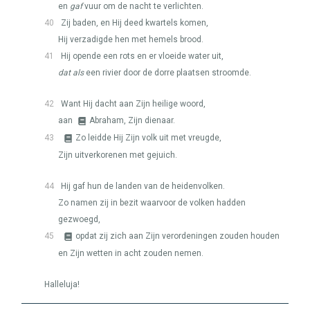
en
gaf
vuur om de nacht te verlichten.
40
Zij baden, en Hij deed kwartels komen,
Hij verzadigde hen met hemels brood.
41
Hij opende een rots en er vloeide water uit,
dat als
een rivier door de dorre plaatsen stroomde.
42
Want Hij dacht aan Zijn heilige woord,
aan
Abraham, Zijn dienaar.
43
Zo leidde Hij Zijn volk uit met vreugde,
Zijn uitverkorenen met gejuich.
44
Hij gaf hun de landen van de heidenvolken.
Zo namen zij in bezit waarvoor de volken hadden
gezwoegd,
45
opdat zij zich aan Zijn verordeningen zouden houden
en Zijn wetten in acht zouden nemen.
Halleluja!