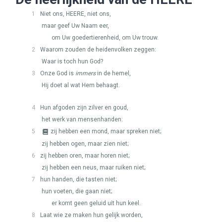
1
Niet ons,
HEERE
, niet ons,
maar geef Uw Naam eer,
om Uw goedertierenheid, om Uw trouw.
2
Waarom zouden de heidenvolken zeggen:
Waar is toch hun God?
3
Onze God is
immers
in de hemel,
Hij doet al wat Hem behaagt.
4
Hun afgoden zijn zilver en goud,
het werk van mensenhanden:
5
zij hebben een mond, maar spreken niet;
zij hebben ogen, maar zien niet;
6
zij hebben oren, maar horen niet;
zij hebben een neus, maar ruiken niet;
7
hun handen, die tasten niet;
hun voeten, die gaan niet;
er komt geen geluid uit hun keel.
8
Laat wie ze maken hun gelijk worden,