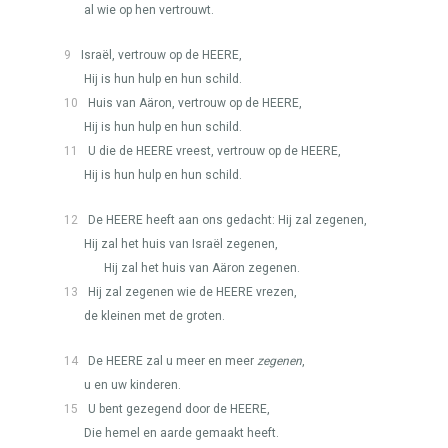
al wie op hen vertrouwt.
9
Israël, vertrouw op de
HEERE
,
Hij is hun hulp en hun schild.
10
Huis van Aäron, vertrouw op de
HEERE
,
Hij is hun hulp en hun schild.
11
U die de
HEERE
vreest, vertrouw op de
HEERE
,
Hij is hun hulp en hun schild.
12
De
HEERE
heeft aan ons gedacht: Hij zal zegenen,
Hij zal het huis van Israël zegenen,
Hij zal het huis van Aäron zegenen.
13
Hij zal zegenen wie de
HEERE
vrezen,
de kleinen met de groten.
14
De
HEERE
zal u meer en meer
zegenen
,
u en uw kinderen.
15
U bent gezegend door de
HEERE
,
Die hemel en aarde gemaakt heeft.