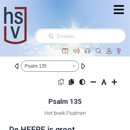
Psalm 135
Psalm 135
Het boek Psalmen
De
HEERE
is groot