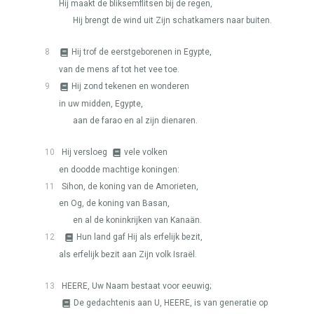
Hij maakt de bliksemflitsen bij de regen,
Hij brengt de wind uit Zijn schatkamers naar buiten.
8
Hij trof de eerstgeborenen in Egypte,
van de mens af tot het vee toe.
9
Hij zond tekenen en wonderen
in uw midden, Egypte,
aan de farao en al zijn dienaren.
10
Hij versloeg
vele volken
en doodde machtige koningen:
11
Sihon, de koning van de Amorieten,
en Og, de koning van Basan,
en al de koninkrijken van Kanaän.
12
Hun land gaf Hij als erfelijk bezit,
als erfelijk bezit aan Zijn volk Israël.
13
HEERE
, Uw Naam bestaat voor eeuwig;
De gedachtenis aan U,
HEERE
, is van generatie op