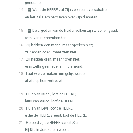
generatie.
14
Want de
HEERE
zal Zijn volk recht verschaffen
en het zal Hem berouwen over Zijn dienaren.
15
De afgoden van de heidenvolken zijn zilver en goud,
werk van mensenhanden.
16
Zij hebben een mond, maar spreken niet;
zij hebben ogen, maar zien niet.
17
Zij hebben oren, maar horen niet;
er is zelfs geen adem in hun mond.
18
Laat wie ze maken hun gelijk worden,
al wie op hen vertrouwt.
19
Huis van Israël, loof de
HEERE
;
huis van Aäron, loof de
HEERE
.
20
Huis van Levi, loof de
HEERE
;
u die de
HEERE
vreest, loof de
HEERE
.
21
Geloofd zij de
HEERE
vanuit Sion,
Hij Die in Jeruzalem woont.