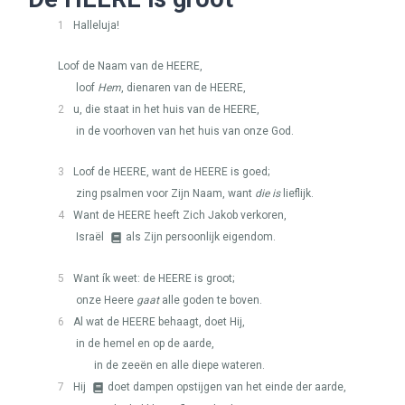
1
Halleluja!
Loof de Naam van de
HEERE
,
loof
Hem
, dienaren van de
HEERE
,
2
u, die staat in het huis van de
HEERE
,
in de voorhoven van het huis van onze God.
3
Loof de
HEERE
, want de
HEERE
is goed;
zing psalmen voor Zijn Naam, want
die is
lieflijk.
4
Want de
HEERE
heeft Zich Jakob verkoren,
Israël
als Zijn persoonlijk eigendom.
5
Want ík weet: de
HEERE
is groot;
onze Heere
gaat
alle goden te boven.
6
Al wat de
HEERE
behaagt, doet Hij,
in de hemel en op de aarde,
in de zeeën en alle diepe wateren.
7
Hij
doet dampen opstijgen van het einde der aarde,