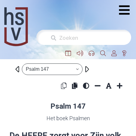
Psalm 147
Psalm 147
Het boek Psalmen
De
HEERE
zorgt voor Zijn volk