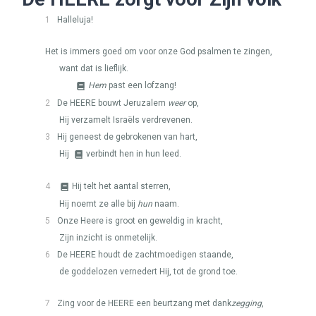
1
Halleluja!
Het is immers goed om voor onze God psalmen te zingen,
want dat is lieflijk.
Hem
past een lofzang!
2
De
HEERE
bouwt Jeruzalem
weer
op,
Hij verzamelt Israëls verdrevenen.
3
Hij geneest de gebrokenen van hart,
Hij
verbindt hen in hun leed.
4
Hij telt het aantal sterren,
Hij noemt ze alle bij
hun
naam.
5
Onze Heere is groot en geweldig in kracht,
Zijn inzicht is onmetelijk.
6
De
HEERE
houdt de zachtmoedigen staande,
de goddelozen vernedert Hij, tot de grond toe.
7
Zing voor de
HEERE
een beurtzang met dank
zegging
,