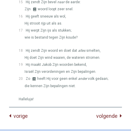
15
Hij zendt Zijn bevel
naar
de aarde:
Zijn
woord loopt zeer snel.
16
Hij geeft sneeuw als wol,
Hij strooit rijp uit als as.
17
Hij werpt Zijn ijs als stukken;
wie is bestand tegen Zijn koude?
18
Hij zendt Zijn woord en doet dat
alles
smelten,
Hij doet Zijn wind waaien, de wateren stromen.
19
Hij maakt Jakob Zijn woorden bekend,
Israël Zijn verordeningen en Zijn bepalingen.
20
Zo
heeft Hij voor geen enkel
ander
volk gedaan;
die kennen Zijn bepalingen niet.
Halleluja!
vorige
volgende