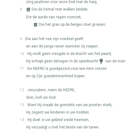
zing psalmen voor onze God met de harp,
8
Die de hemel met wolken bedekt,
Die de aarde van regen voorziet,
Die het gras op de bergen doet groeien;
9
Die aan het vee zijn voedsel geeft
en aan de jonge raven wanneer zij roepen.
10
Hij vindt geen vreugde in de kracht van het paard,
Hij schept geen behagen in de spierkracht
van de man.
11
De
HEERE
is goedgezind voor wie Hem vrezen
en op Zijn goedertierenheid hopen.
12
Jeruzalem, roem de
HEERE
,
Sion, loof uw God.
13
Want Hij maakt de grendels van uw poorten sterk,
Hij zegent uw kinderen in uw midden.
14
Hij doet
in
uw gebied vrede heersen,
Hij verzadigt u met het beste van de tarwe.