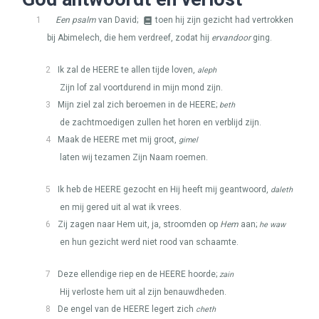
1
Een psalm
van David;
toen hij zijn gezicht had vertrokken
bij Abimelech, die hem verdreef, zodat hij
ervandoor
ging.
2
Ik zal de
HEERE
te allen tijde loven,
aleph
Zijn lof zal voortdurend in mijn mond zijn.
3
Mijn ziel zal zich beroemen in de
HEERE
;
beth
de zachtmoedigen zullen het horen en verblijd zijn.
4
Maak de
HEERE
met mij groot,
gimel
laten wij tezamen Zijn Naam roemen.
5
Ik heb de
HEERE
gezocht en Hij heeft mij geantwoord,
daleth
en mij gered uit al wat ik vrees.
6
Zij zagen naar Hem uit, ja, stroomden op
Hem
aan;
he waw
en hun gezicht werd niet rood van schaamte.
7
Deze ellendige riep en de
HEERE
hoorde;
zain
Hij verloste hem uit al zijn benauwdheden.
8
De engel van de
HEERE
legert zich
cheth