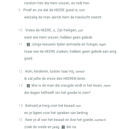
rondom hen die Hem vrezen, en redt hen.
9
Proef en zie dat de
HEERE
goed is;
teth
welzalig de man
die
tot Hem de toevlucht neemt.
10
Vrees de
HEERE
, u, Zijn heiligen,
jod
want wie Hem vrezen, hebben geen gebrek.
11
Jonge leeuwen lijden armoede en honger,
kaph
maar wie de
HEERE
zoeken, hebben geen gebrek aan enig
goed.
12
Kom, kinderen, luister naar mij,
lamed
ik zal jullie de vreze des
HEEREN
leren.
13
Wie is de man die vreugde vindt in het leven,
mem
die dagen liefheeft om het goede te zien?
14
Behoed je tong voor het kwaad
nun
en je lippen voor het spreken van bedrog.
15
Keer je af van het kwaad en doe het goede;
samech
zoek de vrede en jaag
die na.