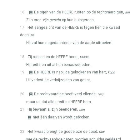
16
De ogen van de
HEERE
rusten op de rechtvaardigen,
ain
Zijn oren
zijn gericht
op hun hulpgeroep.
17
Het aangezicht van de
HEERE
is tegen hen die kwaad
doen:
pe
Hij zal hun nagedachtenis van de aarde uitroeien.
18
Zij roepen en de
HEERE
hoort,
tsade
Hij redt hen uit al hun benauwdheden.
19
De
HEERE
is nabij de gebrokenen van hart,
koph
Hij verlost de verbrijzelden van geest.
20
De rechtvaardige heeft veel ellende,
resj
maar uit dat alles redt de
HEERE
hem.
21
Hij bewaart al zijn beenderen,
sjin
niet één daarvan wordt gebroken.
22
Het kwaad brengt de goddeloze de dood;
taw
wie de rechtvaardige haten, worden schuldig verklaard.