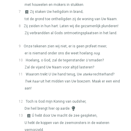
met houwelen en mokers in stukken.
7
Zij staken Uw heiligdom in brand;
tot de grond toe ontheiligden zij de woning van Uw Naam.
8
Zij zeiden in hun hart: Laten wij die gezamenlijk plunderen!
Zij verbrandden al Gods ontmoetingsplaatsen in het land.
9
Onze tekenen zien wij niet, er is geen profeet meer;
er is niemand onder ons die weet hoelang
nog
.
10
Hoelang, o God, zal de tegenstander
U
smaden?
Zal de vijand Uw Naam voor altijd lasteren?
11
Waarom trekt U Uw hand terug, Uw
sterke
rechterhand?
Trek haar
uit het midden van Uw boezem. Maak er een eind
aan!
12
Toch is God mijn Koning van oudsher,
Die heil brengt hier op aarde.
13
Ú hebt door Uw macht de zee gespleten,
U hebt de koppen van de zeemonsters in de wateren
vermorzeld.