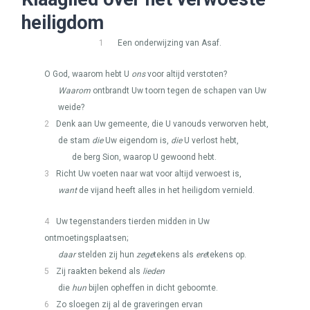
heiligdom
1
Een onderwijzing van Asaf.
O God, waarom hebt U
ons
voor altijd verstoten?
Waarom
ontbrandt Uw toorn tegen de schapen van Uw
weide?
2
Denk aan Uw gemeente, die U vanouds verworven hebt,
de stam
die
Uw eigendom is,
die
U verlost hebt,
de berg Sion, waarop U gewoond hebt.
3
Richt Uw voeten naar wat voor altijd verwoest is,
want
de vijand heeft alles in het heiligdom vernield.
4
Uw tegenstanders tierden midden in Uw
ontmoetingsplaatsen;
daar
stelden zij hun
zege
tekens als
ere
tekens op.
5
Zij raakten bekend als
lieden
die
hun
bijlen opheffen in dicht geboomte.
6
Zo sloegen zij al de graveringen ervan