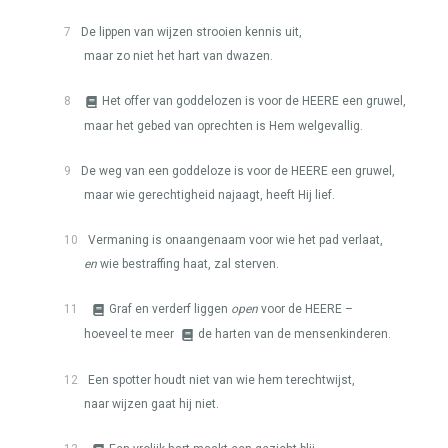
7
De lippen van wijzen strooien kennis uit,
maar zo niet het hart van dwazen.
8
Het offer van goddelozen is voor de
HEERE
een gruwel,
maar het gebed van oprechten is Hem welgevallig.
9
De weg van een goddeloze is voor de
HEERE
een gruwel,
maar wie gerechtigheid najaagt, heeft Hij lief.
10
Vermaning is onaangenaam voor wie het pad verlaat,
en
wie bestraffing haat, zal sterven.
11
Graf en verderf liggen
open
voor de
HEERE
–
hoeveel te meer
de harten van de mensenkinderen.
12
Een spotter houdt niet van wie hem terechtwijst,
naar wijzen gaat hij niet.