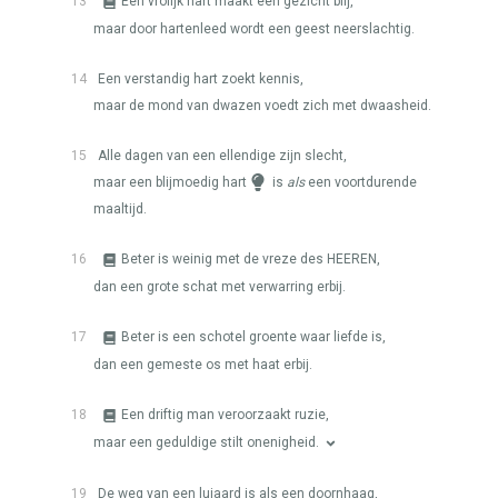
13
Een vrolijk hart maakt een gezicht blij,
maar door hartenleed wordt een geest neerslachtig.
14
Een verstandig hart zoekt kennis,
maar de mond van dwazen voedt zich met dwaasheid.
15
Alle dagen van een ellendige zijn slecht,
maar een blijmoedig hart
is
als
een voortdurende
maaltijd.
16
Beter is weinig met de vreze des
HEEREN
,
dan een grote schat met verwarring erbij.
17
Beter is een schotel groente waar liefde is,
dan een gemeste os met haat erbij.
18
Een driftig man veroorzaakt ruzie,
maar een geduldige stilt onenigheid.
19
De weg van een luiaard is als een doornhaag,