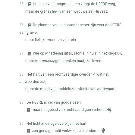
25
Het huis van hoogmoedigen vaagt de
HEERE
weg,
maar de grens
steen
van een weduwe zet Hij vast.
26
De plannen van een kwaaddoener zijn voor de
HEERE
een gruwel,
maar lieflijke woorden zijn rein.
27
Wie op winstbejag uit is, stort zijn huis in het ongeluk,
maar wie
omkoop
geschenken haat, zal leven.
28
Het hart van een rechtvaardige overdenkt wat het
antwoorden zal,
maar de mond van goddelozen vloeit over van kwaad.
29
De
HEERE
is ver van goddelozen,
maar het gebed van rechtvaardigen verhoort Hij.
30
Het licht in de ogen verblijdt het hart,
een goed gerucht verkwikt de beenderen.