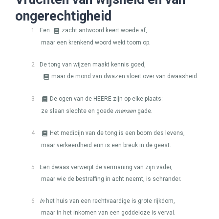
ongerechtigheid
1
Een
zacht antwoord keert woede af,
maar een krenkend woord wekt toorn op.
2
De tong van wijzen maakt kennis goed,
maar de mond van dwazen vloeit over van dwaasheid.
3
De ogen van de
HEERE
zijn op elke plaats:
ze slaan slechte en goede
mensen
gade.
4
Het medicijn van de tong is een boom des levens,
maar verkeerdheid erin is een breuk in de geest.
5
Een dwaas verwerpt de vermaning van zijn vader,
maar wie de bestraffing in acht neemt, is schrander.
6
In
het huis van een rechtvaardige is grote rijkdom,
maar in het inkomen van een goddeloze is verval.