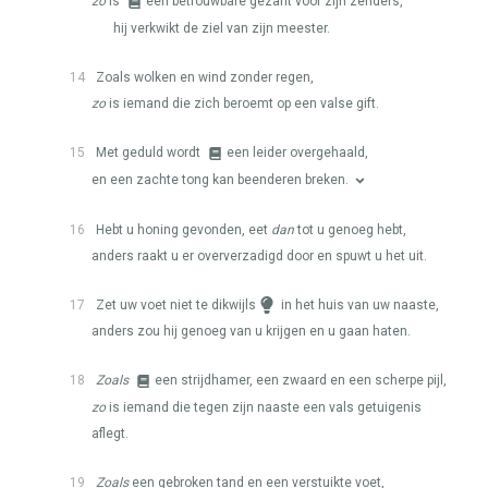
zo
is
een betrouwbare gezant voor zijn zenders,
hij verkwikt de ziel van zijn meester.
14
Zoals wolken en wind zonder regen,
zo
is iemand die zich beroemt op een valse gift.
15
Met geduld wordt
een leider overgehaald,
en een zachte tong kan beenderen breken.
16
Hebt u honing gevonden, eet
dan
tot u genoeg hebt,
anders raakt u er oververzadigd door en spuwt u het uit.
17
Zet uw voet niet te dikwijls
in het huis van uw naaste,
anders zou hij genoeg van u krijgen en u gaan haten.
18
Zoals
een strijdhamer, een zwaard en een scherpe pijl,
zo
is iemand die tegen zijn naaste een vals getuigenis
aflegt.
19
Zoals
een gebroken tand en een verstuikte voet,