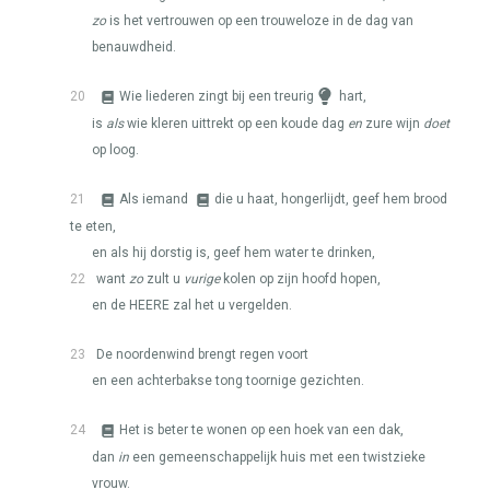
zo
is het vertrouwen op een trouweloze in de dag van
benauwdheid.
20
Wie liederen zingt bij een treurig
hart,
is
als
wie kleren uittrekt op een koude dag
en
zure wijn
doet
op loog.
21
Als iemand
die u haat, hongerlijdt, geef hem brood
te eten,
en als hij dorstig is, geef hem water te drinken,
22
want
zo
zult u
vurige
kolen op zijn hoofd hopen,
en de
HEERE
zal het u vergelden.
23
De noordenwind brengt regen voort
en een achterbakse tong toornige gezichten.
24
Het is beter te wonen op een hoek van een dak,
dan
in
een gemeenschappelijk huis met een twistzieke
vrouw.