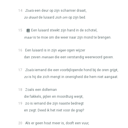
14
Zoals
een deur op zijn scharnier draait,
zo draait
de luiaard
zich om
op zijn bed.
15
Een luiaard steekt zijn hand in de schotel,
maar
is te moe om die weer naar zijn mond te brengen.
16
Een luiaard is in zijn
eigen
ogen wijzer
dan zeven
mensen
die een verstandig weerwoord geven.
17
Zoals
iemand die een voorbijlopende hond bij de oren grijpt,
zo
is hij die zich mengt in onenigheid die hem niet aangaat.
18
Zoals een dolleman
die fakkels, pijlen en moordtuig werpt,
19
zo is iemand die zijn naaste bedriegt
en zegt: Deed ik het niet voor de grap?
20
Als er geen hout meer is, dooft een vuur,