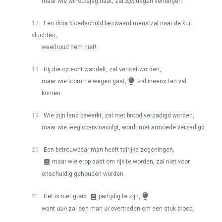
maar wie winstbejag haat, zal
zijn
dagen verlengen.
17
Een door bloedschuld bezwaard mens zal naar de kuil
vluchten,
weerhoud hem niet!
18
Hij die oprecht wandelt, zal verlost worden,
maar wie kromme wegen gaat,
zal ineens ten val
komen.
19
Wie zijn land bewerkt, zal met brood verzadigd worden,
maar wie leeglopers navolgt, wordt met armoede verzadigd.
20
Een betrouwbaar man heeft talrijke zegeningen,
maar wie erop aast om rijk te worden, zal niet voor
onschuldig gehouden worden.
21
Het is niet goed
partijdig te zijn,
want
dan
zal een man
al
overtreden om een stuk brood.