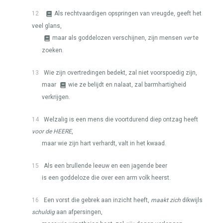
12
Als rechtvaardigen opspringen van vreugde, geeft het
veel glans,
maar als goddelozen verschijnen, zijn mensen
ver
te
zoeken.
13
Wie zijn overtredingen bedekt, zal niet voorspoedig zijn,
maar
wie ze belijdt en nalaat, zal barmhartigheid
verkrijgen.
14
Welzalig is een mens die voortdurend diep ontzag heeft
voor de
HEERE
,
maar wie zijn hart verhardt, valt in het kwaad.
15
Als een brullende leeuw en een jagende beer
is een goddeloze die over een arm volk heerst.
16
Een vorst die gebrek aan inzicht heeft,
maakt zich
dikwijls
schuldig
aan afpersingen,