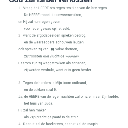
1
Vraag de
HEERE
om regen ten tijde van de late regen.
De
HEERE
maakt de onweerswolken,
en Hij zal hun regen geven
voor ieder gewas op het veld,
2
want de afgodsbeelden spreken bedrog,
en de waarzeggers schouwen leugen;
ook spreken zij van
valse dromen,
zij troosten
met
vluchtige
woorden
.
Daarom zijn zij weggetrokken als schapen;
zij worden verdrukt, want er is geen herder.
3
Tegen de herders is Mijn toorn ontbrand,
en de bokken straf Ik.
Ja, de
HEERE
van de legermachten zal omzien naar Zijn kudde,
het huis van Juda.
Hij zal hen maken
als Zijn prachtige paard in de strijd.
4
Daaruit zal de hoeksteen, daaruit zal de
tent
pin,