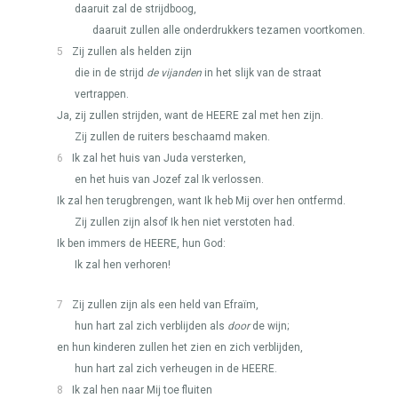
daaruit zal de strijdboog,
daaruit zullen alle onderdrukkers tezamen voortkomen.
5
Zij zullen als helden zijn
die in de strijd
de vijanden
in het slijk van de straat
vertrappen.
Ja, zij zullen strijden, want de
HEERE
zal met hen zijn.
Zij zullen de ruiters beschaamd maken.
6
Ik zal het huis van Juda versterken,
en het huis van Jozef zal Ik verlossen.
Ik zal hen terugbrengen, want Ik heb Mij over hen ontfermd.
Zij zullen zijn alsof Ik hen niet verstoten had.
Ik ben immers de
HEERE
, hun God:
Ik zal hen verhoren!
7
Zij zullen zijn als een held van Efraïm,
hun hart zal zich verblijden als
door
de wijn;
en hun kinderen zullen het zien en zich verblijden,
hun hart zal zich verheugen in de
HEERE
.
8
Ik zal hen naar Mij toe fluiten