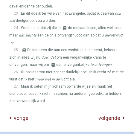
geval enigen te behouden.
23
En dit doe ik ter wille van het Evangelie, opdat ik daarvan
ook
zelf
deelgenoot zou worden.
24
Weet u niet dat zij die in
de renbaan lopen, allen wel lopen,
maar
dat slechts
één de prijs ontvangt? Loop dan zo dat u
die
verkrijgt.
25
En iedereen die aan een wedstrijd deelneemt, beheerst
zich in alles. Zij nu
doen dat
om een vergankelijke krans te
ontvangen, maar wij om
een onvergankelijke
te ontvangen
.
26
Ik loop daarom niet zonder duidelijk doel
en
ik vecht zó met de
vuist dat ik niet
maar wat in de
lucht sla.
27
Maar ik oefen mijn lichaam op harde wijze en maak het
dienstbaar, opdat ik niet misschien, na anderen gepredikt te hebben,
zelf verwerpelijk word.
vorige
volgende