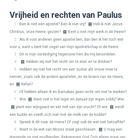
Vrijheid en rechten van Paulus
1
Ben ik niet een apostel? Ben ik niet vrij?
Heb ik niet Jezus
Christus, onze Heere, gezien?
Bent u niet mijn werk in de Heere?
2
Als ik voor anderen geen apostel ben, dan ben ik het toch wel
voor u, want u bent het zegel van mijn apostelschap in de Heere.
3
Dit is mijn verdediging tegenover hen die mij beoordelen.
4
Hebben wij niet het recht om te eten en te drinken?
5
Hebben wij niet het recht om een zuster als vrouw mee te
nemen, zoals ook de andere apostelen, en de broers van de Heere,
en
Kefas?
6
Of hebben alleen ik en Barnabas geen recht om niet te werken?
7
Wie
dient ooit in het leger en
betaalt
zijn eigen soldij? Wie
plant een wijngaard en eet niet van zijn vrucht? Of wie
weidt
een kudde en voedt zich niet met de melk van de kudde?
8
Spreek ik dit naar de mens? Of zegt ook de wet niet hetzelfde?
9
Want in de wet van Mozes staat geschreven:
U mag een
dorsende os niet muilbanden. Bekommert God Zich alleen maar om