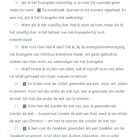
16
Als ik het Evangelie verkondig, is er voor mij
namelijk
geen
reden tot
roem.
De noodzaak
daarvan
is mij immers opgelegd. En
wee mij, als ik het Evangelie niet verkondig!
17
Want als ik dat vrijwillig doe, heb ik
recht op
loon, maar als ik
het onwillig doe, is het beheer
van het Evangelie
mij
toch
toevertrouwd.
18
Wat voor loon heb ik dan? Dat ik, bij de evangelieverkondiging,
het Evangelie van Christus kosteloos maak, om geen gebruik te
maken van mijn recht
als verkondiger
van het Evangelie.
19
Want terwijl ik vrij ben van allen, heb ik mijzelf
toch
voor allen
tot slaaf gemaakt om meer
mensen
te winnen.
20
En ik ben voor de Joden geworden als een Jood, om Joden
te winnen. Voor hen die onder de wet zijn,
ben ik geworden
als onder
de wet, om hen die onder de wet zijn te winnen.
21
Voor hen die zonder de wet zijn,
ben ik geworden
als
zonder de wet –
hoewel
niet zonder de wet van God, want
ik sta
onder
de wet van Christus – om hen te winnen die zonder de wet zijn.
22
Ik ben voor de zwakken geworden als een zwakke, om de
zwakken te winnen. Voor allen ben ik alles geworden, om in ieder