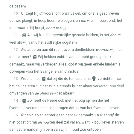
de ossen?
10
Of zegt Hij
dit
vooral om ons? Jawel, om ons is geschreven
dat wie ploegt, in hoop hoort te ploegen, en
dat
wie in hoop dorst, het
deel waarop hij hoopt,
hoort te
krijgen.
11
Als wij bij u het geestelijke gezaaid hebben, is het
dan te
veel als wij van u het stoffelijke oogsten?
12
Als anderen aan dit recht over u deelhebben,
waarom
wij niet
des te meer?
Wij hebben echter van dit recht geen gebruik
gemaakt, maar wij verdragen alles, opdat wij geen enkele hindernis
opwerpen voor het Evangelie van Christus.
13
Weet u niet
dat zij die de tempeldienst
verrichten, van
het heilige eten? En dat zij die steeds bij het altaar verkeren,
hun
deel
ontvangen van
de offers van
het altaar?
14
Zo heeft de Heere ook met het oog op hen die het
Evangelie verkondigen, opgedragen dat zij van het Evangelie leven.
15
Ik heb hiervan echter geen gebruik gemaakt. En ik schrijf dit
niet opdat dit mij
alsnog
ten deel zal vallen, want ik zou liever sterven
dan dat iemand mijn roem van zijn inhoud zou ontdoen.