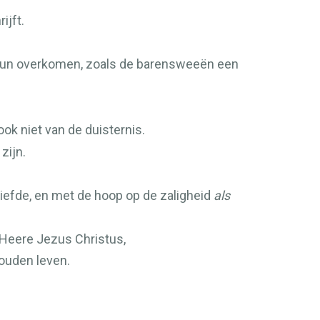
ijft.
hun overkomen, zoals de barensweeën een
ook niet van de duisternis.
zijn.
iefde, en met de hoop op de zaligheid
als
e Heere Jezus Christus,
zouden leven.