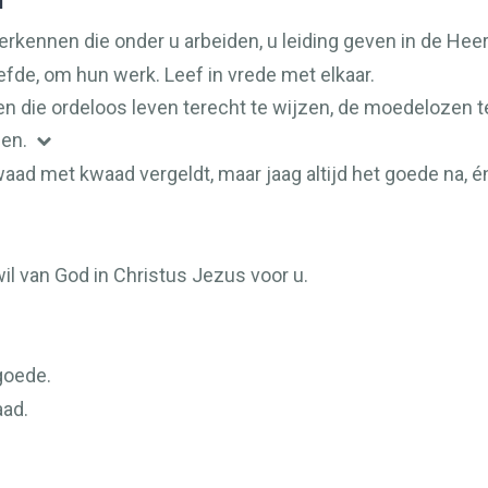
n
 erkennen die onder u arbeiden, u leiding geven in de Hee
efde, om hun werk. Leef in vrede met elkaar.
hen die ordeloos leven terecht te wijzen, de moedelozen
ben.
ad met kwaad vergeldt, maar jaag altijd het goede na, én 
 wil van God in Christus Jezus voor u.
goede.
aad.