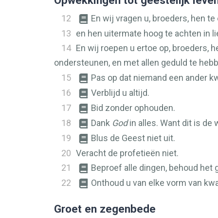
Opwekkingen tot geestelijk leve
12
En wij vragen u, broeders, hen te
13
en hen uitermate hoog te achten in li
14
En wij roepen u ertoe op, broeders, 
ondersteunen, en met allen geduld te heb
15
Pas op dat niemand een ander kwa
16
Verblijd u altijd.
17
Bid zonder ophouden.
18
Dank
God
in alles. Want dit is de
19
Blus de Geest niet uit.
20
Veracht de profetieën niet.
21
Beproef alle dingen, behoud het 
22
Onthoud u van elke vorm van kw
Groet en zegenbede