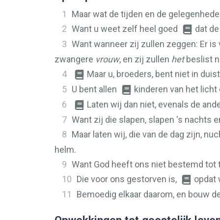
1
Maar wat de tijden en de gelegenheden 
2
Want u weet zelf heel goed
dat de
3
Want wanneer zij zullen zeggen: Er is 
zwangere
vrouw
, en zij zullen
het
beslist n
4
Maar u, broeders, bent niet in duis
5
U bent allen
kinderen van het licht
6
Laten wij dan niet, evenals de and
7
Want zij die slapen, slapen 's nachts en
8
Maar laten wij, die van de dag zijn, nuc
helm.
9
Want God heeft ons niet bestemd tot t
10
Die voor ons gestorven is,
opdat 
11
Bemoedig elkaar daarom, en bouw de 