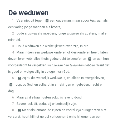
De weduwen
1
Vaar niet uit tegen
een oude man, maar spoor
hem
aan als
een vader, jonge mannen als broers,
2
oude
vrouwen
als moeders, jonge
vrouwen
als zusters, in alle
reinheid.
3
Houd weduwen die werkelijk weduwen zijn, in ere.
4
Maar indien een weduwe kinderen of kleinkinderen heeft, laten
dezen leren vóór alles thuis godsvrucht te beoefenen
en aan hun
voorgeslacht te vergelden
wat ze aan hen te danken hebben
. Want dat
is goed en welgevallig in de ogen van God.
5
Zij nu die werkelijk weduwe is, en alleen is overgebleven,
hoopt op God, en volhardt in smekingen en gebeden, nacht en
dag.
6
Maar zij die haar lusten volgt, is levend dood.
7
Beveel ook dit, opdat zij onberispelijk zijn.
8
Maar als iemand de zijnen en vooral
zijn
huisgenoten niet
verzorgt, heeft hij het geloof verloochend en is hij erger dan een