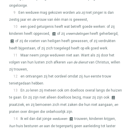
ongelovige.
9
Een weduwe mag gekozen worden
als zij
niet jonger is dan
zestig jaar en
de
vrouw van één man is geweest,
10
een goed getuigenis heeft wat betreft goede werken: of zij
kinderen heeft opgevoed,
of zij
vreemdelingen
heeft geherbergd,
of zij de voeten van heiligen heeft gewassen, of zij verdrukten
heeft bijgestaan, of zij zich toegelegd heeft op elk goed werk.
11
Maar neem jonge weduwen niet aan. Want als zij door het
volgen van hun lusten zich afkeren
van de dienst
van Christus, willen
zij trouwen,
12
en ontvangen zij het oordeel omdat zij
hun
eerste trouw
tenietgedaan hebben.
13
En
zo
leren zij meteen ook om doelloos overal langs de huizen
te gaan. En zij zijn niet alleen doelloos bezig, maar zij zijn ook
praatziek, en zij bemoeien zich met zaken die hun niet aangaan,
en
praten over dingen die onbehoorlijk zijn.
14
Ik wil dan dat jonge
weduwen
trouwen, kinderen krijgen,
hun
huis besturen
en
aan de tegenpartij geen aanleiding tot laster