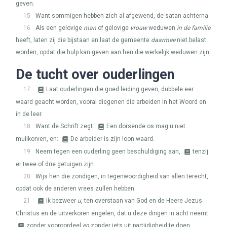
geven.
15
Want sommigen hebben zich al afgewend, de satan achterna.
16
Als een gelovige
man
of gelovige
vrouw
weduwen
in de familie
heeft, laten zij die bijstaan en laat de gemeente
daarmee
niet belast
worden, opdat die hulp kan geven aan hen die werkelijk weduwen zijn.
De tucht over ouderlingen
17
Laat ouderlingen die goed leiding geven, dubbele eer
waard geacht worden, vooral diegenen die arbeiden in het Woord en
in de leer.
18
Want de Schrift zegt:
Een dorsende os mag u niet
muilkorven, en:
De arbeider is zijn loon waard.
19
Neem tegen een ouderling geen beschuldiging aan,
tenzij
er twee of drie getuigen zijn.
20
Wijs hen die zondigen, in tegenwoordigheid van allen terecht,
opdat ook de anderen vrees zullen hebben.
21
Ik bezweer
u
, ten overstaan van God en de Heere Jezus
Christus en de uitverkoren engelen, dat u deze dingen in acht neemt
zonder vooroordeel
en
zonder iets uit partijdigheid te doen.