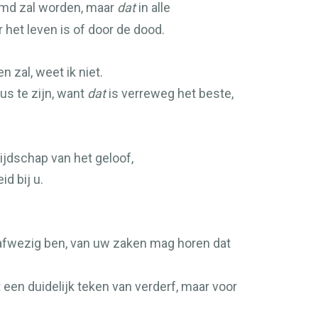
amd zal worden, maar
dat
in alle
 het leven is of door de dood.
n zal, weet ik niet.
tus te zijn, want
dat
is verreweg het beste,
blijdschap van het geloof,
d bij u.
ik afwezig ben, van uw zaken mag horen dat
 een duidelijk teken van verderf, maar voor