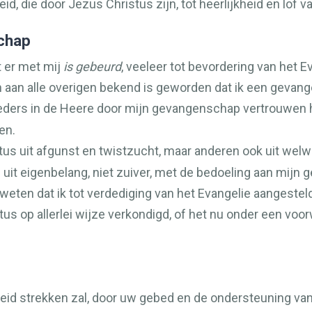
d, die door Jezus Christus zijn, tot heerlijkheid en lof v
schap
t er met mij
is gebeurd
, veeleer tot bevordering van het E
 aan alle overigen bekend is geworden dat ik een gevang
oeders in de Heere door mijn gevangenschap vertrouwen
en.
s uit afgunst en twistzucht, maar anderen ook uit welwi
uit eigenbelang, niet zuiver, met de bedoeling aan mijn
j weten dat ik tot verdediging van het Evangelie aangestel
us op allerlei wijze verkondigd, of het nu onder een voor
igheid strekken zal, door uw gebed en de ondersteuning v