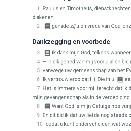
1
Paulus en Timotheüs, dienstknechten va
diakenen:
2
genade
zij
u en vrede van God, onz
Dankzegging en voorbede
3
Ik dank mijn God, telkens wanneer
4
– in elk gebed van mij voor u allen bid 
5
vanwege uw gemeenschap aan het Evang
6
Ik vertrouw erop dat Hij Die in u
ee
7
Het is immers voor mij terecht dat ik di
mijn gevangenschap als in de verdediging 
8
Want God is mijn Getuige hoe vurig
9
En dit bid ik dat uw liefde nog steeds 
10
opdat u kunt onderscheiden wat wezen