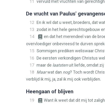
11
vervuld met vruchten van gerechtighei
De vrucht van Paulus' gevangen
12
En ik wil dat u weet, broeders, dat wa
13
zodat in het hele gerechtsgebouw en
14
en dat het merendeel van de br
overvloediger onbevreesd te durven sprek
15
Sommigen prediken weliswaar Christu
16
De eersten verkondigen Christus wel 
17
maar de
laatsten
uit liefde, omdat zi
18
Maar
wat dan
nog
? Toch wordt Christ
verblijd ik mij, ja, zal ik mij ook verblijden.
Heengaan of blijven
19
Want ik weet dat dit mij tot zal