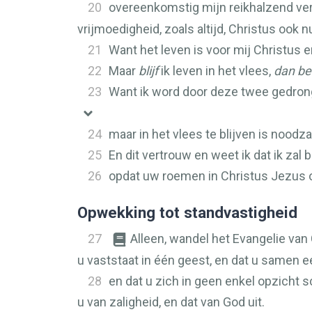
20
overeenkomstig mijn reikhalzend ve
vrijmoedigheid, zoals altijd, Christus ook 
21
Want het leven is voor mij Christus e
22
Maar
blijf
ik leven in het vlees,
dan be
23
Want ik word door deze twee gedron
24
maar in het vlees te blijven is noodza
25
En dit vertrouw en weet ik dat ik zal 
26
opdat uw roemen in Christus Jezus ov
Opwekking tot standvastigheid
27
Alleen, wandel het Evangelie van 
u vaststaat in één geest, en dat u samen ee
28
en dat u zich in geen enkel opzicht s
u van zaligheid, en dat van God uit.