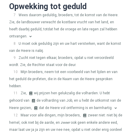
Opwekking tot geduld
7
Wees daarom geduldig, broeders, tot de komst van de Heere.
Zie, de landbouwer verwacht de kostbare vrucht van het land, en
heeft daarbij geduld, totdat het de vroege en late regen zal hebben
ontvangen.
8
U moet ook geduldig zijn en uw hart versterken, want de komst
van de Heere is nabij.
9
Zucht niet tegen elkaar, broeders, opdat u niet veroordeeld
wordt. Zie, de Rechter staat voor de deur.
10
Mijn broeders, neem tot een voorbeeld van het lijden en van
het geduld de profeten, die in de Naam van de Heere gesproken
hebben.
11
Zie,
wij prijzen hen gelukzalig die volharden. U hebt
gehoord van
de volharding van Job, en u hebt de uitkomst van de
Heere gezien,
dat de Heere vol ontferming is en barmhartig.
12
Maar voor alle dingen, mijn broeders,
zweer niet: niet bij de
hemel, ook niet bij de aarde, en
zweer
ook geen enkele andere eed,
maar laat uw ja ja zijn en uw nee nee, opdat u niet onder enig oordeel