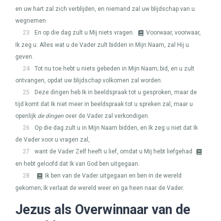
en uw hart zal zich verblijden, en niemand zal uw blijdschap van u
wegnemen.
23
En op die dag zult u Mij niets vragen.
Voorwaar, voorwaar,
Ik zeg u: Alles wat u de Vader zult bidden in Mijn Naam, zal Hij u
geven.
24
Tot nu toe hebt u niets gebeden in Mijn Naam; bid, en u zult
ontvangen, opdat uw blijdschap volkomen zal worden.
25
Deze dingen heb Ik in beeldspraak tot u gesproken, maar de
tijd komt dat Ik niet meer in beeldspraak tot u spreken zal, maar u
openlijk
de dingen
over de Vader zal verkondigen.
26
Op die dag zult u in Mijn Naam bidden, en Ik zeg u niet dat Ik
de Vader voor u vragen zal,
27
want de Vader Zelf heeft u lief, omdat u Mij hebt liefgehad
en hebt geloofd dat Ik van God ben uitgegaan.
28
Ik ben van de Vader uitgegaan en ben in de wereld
gekomen; Ik verlaat de wereld weer en ga heen naar de Vader.
Jezus als Overwinnaar van de