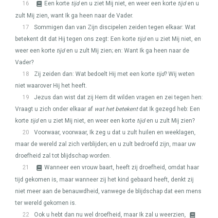
16
Een korte
tijd
en u ziet Mij niet, en weer een korte
tijd
en u
zult Mij zien, want Ik ga heen naar de Vader.
17
Sommigen dan van Zijn discipelen zeiden tegen elkaar: Wat
betekent dit dat Hij tegen ons zegt: Een korte
tijd
en u ziet Mij niet, en
weer een korte
tijd
en u zult Mij zien; en: Want Ik ga heen naar de
Vader?
18
Zij zeiden dan: Wat bedoelt Hij met een korte
tijd
? Wij weten
niet waarover Hij het heeft.
19
Jezus dan wist dat zij Hem dit wilden vragen en zei tegen hen:
Vraagt u zich onder elkaar af
wat het betekent
dat Ik gezegd heb: Een
korte
tijd
en u ziet Mij niet, en weer een korte
tijd
en u zult Mij zien?
20
Voorwaar, voorwaar, Ik zeg u dat u zult huilen en weeklagen,
maar de wereld zal zich verblijden; en u zult bedroefd zijn, maar uw
droefheid zal tot blijdschap worden.
21
Wanneer een vrouw baart, heeft zij droefheid, omdat haar
tijd gekomen is, maar wanneer zij het kind gebaard heeft, denkt zij
niet meer aan de benauwdheid, vanwege de blijdschap dat een mens
ter wereld gekomen is.
22
Ook u hebt dan nu wel droefheid, maar Ik zal u weerzien,