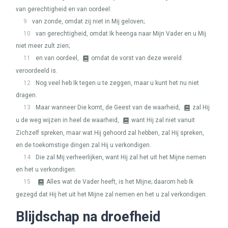
van gerechtigheid en van oordeel:
9
van zonde, omdat zij niet in Mij geloven;
10
van gerechtigheid, omdat Ik heenga naar Mijn Vader en u Mij
niet meer zult zien;
11
en van oordeel,
omdat de vorst van deze wereld
veroordeeld is.
12
Nog veel heb Ik tegen u te zeggen, maar u kunt het nu niet
dragen.
13
Maar wanneer Die komt, de Geest van de waarheid,
zal Hij
u de weg wijzen in heel de waarheid,
want Hij zal niet vanuit
Zichzelf spreken, maar wat Hij gehoord zal hebben, zal Hij spreken,
en de toekomstige dingen zal Hij u verkondigen.
14
Die zal Mij verheerlijken, want Hij zal het uit het Mijne nemen
en het u verkondigen.
15
Alles wat de Vader heeft, is het Mijne; daarom heb Ik
gezegd dat Hij het uit het Mijne zal nemen en het u zal verkondigen.
Blijdschap na droefheid