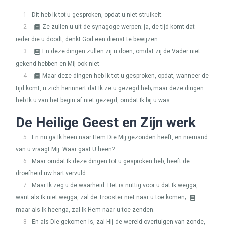
1
Dit heb Ik tot u gesproken, opdat u niet struikelt.
2
Ze zullen u uit de synagoge werpen; ja, de tijd komt dat
ieder die u doodt, denkt God een dienst te bewijzen.
3
En deze dingen zullen zij u doen, omdat zij de Vader niet
gekend hebben en Mij ook niet.
4
Maar deze dingen heb Ik tot u gesproken, opdat, wanneer de
tijd komt, u zich herinnert dat Ik ze u gezegd heb; maar deze dingen
heb Ik u van het begin af niet gezegd, omdat Ik bij u was.
De Heilige Geest en Zijn werk
5
En nu ga Ik heen naar Hem Die Mij gezonden heeft, en niemand
van u vraagt Mij: Waar gaat U heen?
6
Maar omdat Ik deze dingen tot u gesproken heb, heeft de
droefheid uw hart vervuld.
7
Maar Ik zeg u de waarheid: Het is nuttig voor u dat Ik wegga,
want als Ik niet wegga, zal de Trooster niet naar u toe komen;
maar als Ik heenga, zal Ik Hem naar u toe zenden.
8
En als Die gekomen is, zal Hij de wereld overtuigen van zonde,