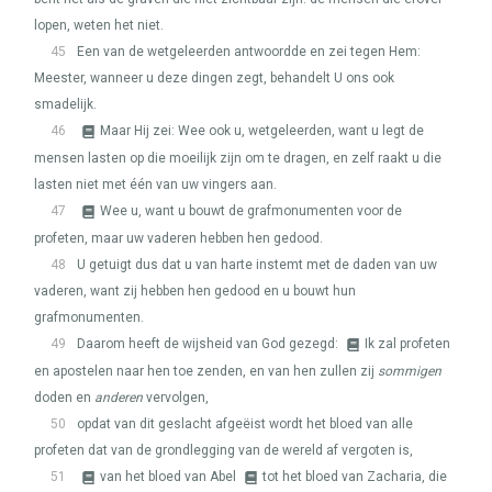
lopen, weten het niet.
45
Een van de wetgeleerden antwoordde en zei tegen Hem:
Meester, wanneer u deze dingen zegt, behandelt U ons ook
smadelijk.
46
Maar Hij zei: Wee ook u, wetgeleerden, want u legt de
mensen lasten op die moeilijk zijn om te dragen, en zelf raakt u die
lasten niet met één van uw vingers aan.
47
Wee u, want u bouwt de grafmonumenten voor de
profeten, maar uw vaderen hebben hen gedood.
48
U getuigt dus dat u van harte instemt met de daden van uw
vaderen, want zij hebben hen gedood en u bouwt hun
grafmonumenten.
49
Daarom heeft de wijsheid van God gezegd:
Ik zal profeten
en apostelen naar hen toe zenden, en van hen zullen zij
sommigen
doden en
anderen
vervolgen,
50
opdat van dit geslacht afgeëist wordt het bloed van alle
profeten dat van de grondlegging van de wereld af vergoten is,
51
van het bloed van Abel
tot het bloed van Zacharia, die