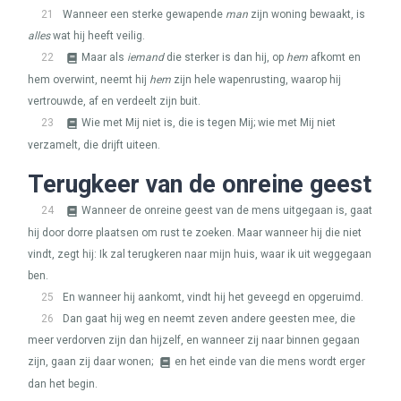
21
Wanneer een sterke gewapende
man
zijn woning bewaakt, is
alles
wat hij heeft veilig.
22
Maar als
iemand
die sterker is dan hij, op
hem
afkomt en
hem overwint, neemt hij
hem
zijn hele wapenrusting, waarop hij
vertrouwde, af en verdeelt zijn buit.
23
Wie met Mij niet is, die is tegen Mij; wie met Mij niet
verzamelt, die drijft uiteen.
Terugkeer van de onreine geest
24
Wanneer de onreine geest van de mens uitgegaan is, gaat
hij door dorre plaatsen om rust te zoeken. Maar wanneer hij die niet
vindt, zegt hij: Ik zal terugkeren naar mijn huis, waar ik uit weggegaan
ben.
25
En wanneer hij aankomt, vindt hij het geveegd en opgeruimd.
26
Dan gaat hij weg en neemt zeven andere geesten mee, die
meer verdorven zijn dan hijzelf, en wanneer zij naar binnen gegaan
zijn, gaan zij daar wonen;
en het einde van die mens wordt erger
dan het begin.