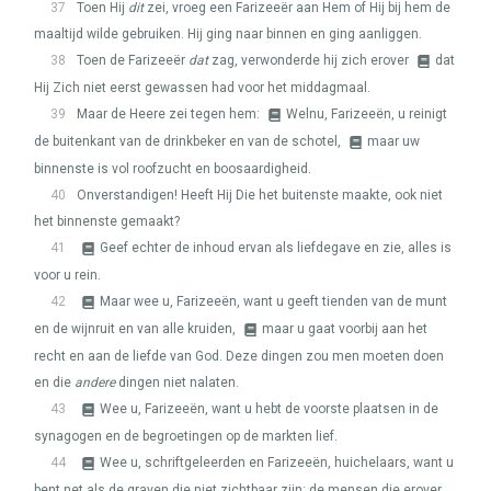
37
Toen Hij
dit
zei, vroeg een Farizeeër aan Hem of Hij bij hem de
maaltijd wilde gebruiken. Hij ging naar binnen en ging aanliggen.
38
Toen de Farizeeër
dat
zag, verwonderde hij zich erover
dat
Hij Zich niet eerst gewassen had voor het middagmaal.
39
Maar de Heere zei tegen hem:
Welnu, Farizeeën, u reinigt
de buitenkant van de drinkbeker en van de schotel,
maar uw
binnenste is vol roofzucht en boosaardigheid.
40
Onverstandigen! Heeft Hij Die het buitenste maakte, ook niet
het binnenste gemaakt?
41
Geef echter de inhoud ervan als liefdegave en zie, alles is
voor u rein.
42
Maar wee u, Farizeeën, want u geeft tienden van de munt
en de wijnruit en van alle kruiden,
maar u gaat voorbij aan het
recht en aan de liefde van God. Deze dingen zou men moeten doen
en die
andere
dingen niet nalaten.
43
Wee u, Farizeeën, want u hebt de voorste plaatsen in de
synagogen en de begroetingen op de markten lief.
44
Wee u, schriftgeleerden en Farizeeën, huichelaars, want u
bent net als de graven die niet zichtbaar zijn: de mensen die erover