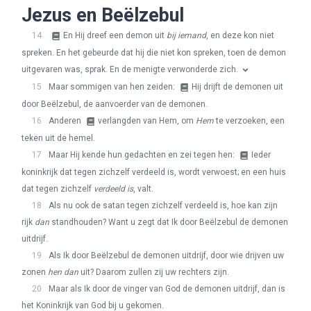
Jezus en Beëlzebul
14
En Hij dreef een demon uit
bij iemand
, en deze kon niet
spreken. En het gebeurde dat hij die niet kon spreken, toen de demon
uitgevaren was, sprak. En de menigte verwonderde zich.
15
Maar sommigen van hen zeiden:
Hij drijft de demonen uit
door Beëlzebul, de aanvoerder van de demonen.
16
Anderen
verlangden van Hem, om
Hem
te verzoeken, een
teken uit de hemel.
17
Maar Hij kende hun gedachten en zei tegen hen:
Ieder
koninkrijk dat tegen zichzelf verdeeld is, wordt verwoest; en een huis
dat tegen zichzelf
verdeeld is
, valt.
18
Als nu ook de satan tegen zichzelf verdeeld is, hoe kan zijn
rijk
dan
standhouden? Want u zegt dat Ik door Beëlzebul de demonen
uitdrijf.
19
Als Ik door Beëlzebul de demonen uitdrijf, door wie drijven uw
zonen
hen dan
uit? Daarom zullen zij uw rechters zijn.
20
Maar als Ik door de vinger van God de demonen uitdrijf, dan is
het Koninkrijk van God bij u gekomen.