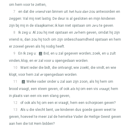
om hem voor te zetten,
7
en dat die
vriend
van binnen uit
het huis dan
zou antwoorden en
zeggen: Val mij niet lastig. De deur is al gesloten en mijn kinderen
zijn bij mij in de slaapkamer; ik kan niet opstaan om
ze
u te geven.
8
Ik zeg u: Al zou hij niet opstaan en
ze
hem geven, omdat hij zijn
vriend is, dan zou hij toch om zijn onbeschaamdheid opstaan en hem
er zoveel geven als hij nodig heeft.
9
En Ik zeg u:
Bid, en u zal gegeven worden; zoek, en u zult
vinden; klop, en er zal voor u opengedaan worden.
10
Want ieder die bidt, die ontvangt; wie zoekt, die vindt; en wie
klopt, voor hem zal
er
opengedaan worden.
11
Welke vader onder u zal aan zijn zoon, als hij hem om
brood vraagt, een steen geven, of ook
als hij
om een vis
vraagt
, hem
in plaats van een vis een slang geven,
12
of ook als hij om een ei vraagt, hem een schorpioen geven?
13
Als u die slecht bent, uw kinderen dus goede gaven weet te
geven, hoeveel te meer zal de hemelse Vader de Heilige Geest geven
aan hen die tot Hem bidden?