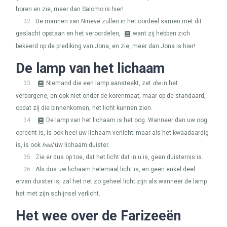
horen en zie, meer dan Salomo is hier!
32
De mannen van Ninevé zullen in het oordeel samen met dit
geslacht opstaan en het veroordelen,
want zij hebben zich
bekeerd op de prediking van Jona, en zie, meer dan Jona is hier!
De lamp van het lichaam
33
Niemand die een lamp aansteekt, zet
die
in het
verborgene, en ook niet onder de korenmaat, maar op de standaard,
opdat zij die binnenkomen, het licht kunnen zien.
34
De lamp van het lichaam is het oog. Wanneer dan uw oog
oprecht is, is ook heel uw lichaam verlicht; maar als het kwaadaardig
is, is ook
heel
uw lichaam duister.
35
Zie er dus op toe, dat het licht dat in u is, geen duisternis is.
36
Als dus uw lichaam helemaal licht is, en geen enkel deel
ervan duister is, zal het net zo geheel licht zijn als wanneer de lamp
het met zijn schijnsel verlicht.
Het wee over de Farizeeën