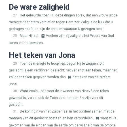
De ware zaligheid
27
Het gebeurde, toen Hij deze dingen sprak, dat een vrouw uit de
menigte haar stem verhief en tegen Hem zei: Zalig is de buik die U
gedragen heeft, en zijn de borsten waaraan U gezogen hebt!
28
Maar Hij zei:
Veeleer zijn zij zalig die het Woord van God
horen en het bewaren.
Het teken van Jona
29
Toen de menigte te hoop liep, begon Hij te zeggen: Dit
geslacht is een verdorven geslacht; het verlangt een teken, maar het
zal geen teken gegeven worden dan
het teken van de profeet
Jona.
30
Want zoals Jona voor de inwoners van Ninevé een teken
geweest is, zo zal ook de Zoon des mensen
het
zijn voor dit
geslacht.
31
De koningin van het Zuiden zal in het oordeel samen met de
mannen van dit geslacht opstaan en hen veroordelen,
want zij is
gekomen van de einden van de aarde om de wijsheid van Salomo te