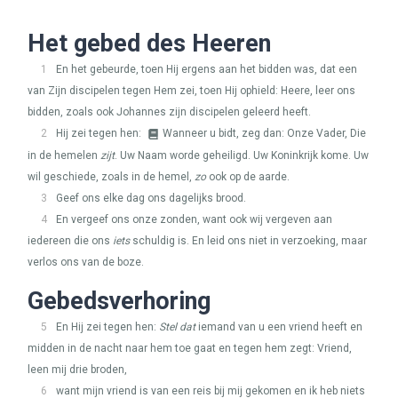
Het gebed des Heeren
1
En het gebeurde, toen Hij ergens aan het bidden was, dat een
van Zijn discipelen tegen Hem zei, toen Hij ophield: Heere, leer ons
bidden, zoals ook Johannes zijn discipelen geleerd heeft.
2
Hij zei tegen hen:
Wanneer u bidt, zeg dan: Onze Vader, Die
in de hemelen
zijt
. Uw Naam worde geheiligd. Uw Koninkrijk kome. Uw
wil geschiede, zoals in de hemel,
zo
ook op de aarde.
3
Geef ons elke dag ons dagelijks brood.
4
En vergeef ons onze zonden, want ook wij vergeven aan
iedereen die ons
iets
schuldig is. En leid ons niet in verzoeking, maar
verlos ons van de boze.
Gebedsverhoring
5
En Hij zei tegen hen:
Stel dat
iemand van u een vriend heeft en
midden in de nacht naar hem toe gaat en tegen hem zegt: Vriend,
leen mij drie broden,
6
want mijn vriend is van een reis bij mij gekomen en ik heb niets