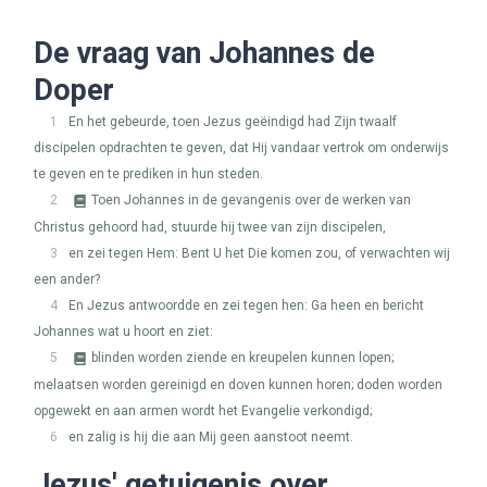
De vraag van Johannes de
Doper
1
En het gebeurde, toen Jezus geëindigd had Zijn twaalf
discipelen opdrachten te geven, dat Hij vandaar vertrok om onderwijs
te geven en te prediken in hun steden.
2
Toen Johannes in de gevangenis over de werken van
Christus gehoord had, stuurde hij twee van zijn discipelen,
3
en zei tegen Hem: Bent U het Die komen zou, of verwachten wij
een ander?
4
En Jezus antwoordde en zei tegen hen: Ga heen en bericht
Johannes wat u hoort en ziet:
5
blinden worden ziende en kreupelen kunnen lopen;
melaatsen worden gereinigd en doven kunnen horen; doden worden
opgewekt en aan armen wordt het Evangelie verkondigd;
6
en zalig is hij die aan Mij geen aanstoot neemt.
Jezus' getuigenis over