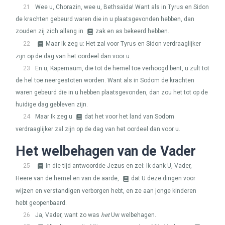
21
Wee u, Chorazin, wee u, Bethsaïda! Want als in Tyrus en Sidon
de krachten gebeurd waren die in u plaatsgevonden hebben, dan
zouden zij zich allang in
zak en as bekeerd hebben.
22
Maar Ik zeg u: Het zal voor Tyrus en Sidon verdraaglijker
zijn op de dag van het oordeel dan voor u.
23
En u, Kapernaüm, die tot de hemel toe verhoogd bent, u zult tot
de hel toe neergestoten worden. Want als in Sodom de krachten
waren gebeurd die in u hebben plaatsgevonden, dan zou het tot op de
huidige dag gebleven zijn.
24
Maar Ik zeg u
dat het voor het land van Sodom
verdraaglijker zal zijn op de dag van het oordeel dan voor u.
Het welbehagen van de Vader
25
In die tijd antwoordde Jezus en zei: Ik dank U, Vader,
Heere van de hemel en van de aarde,
dat U deze dingen voor
wijzen en verstandigen verborgen hebt, en ze aan jonge kinderen
hebt geopenbaard.
26
Ja, Vader, want zo was
het
Uw welbehagen.