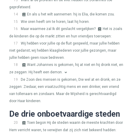
13
Want al de profeten en de Wet hebben tot Johannes toe
geprofeteerd.
14
En als u het wilt aannemen: hij is Elia, die komen zou.
15
Wie oren heeft om te horen, laat hij horen.
16
Maar waarmee zal Ik dit geslacht vergelijken?
Het is zoals
de kinderen die op de markt zitten en hun vriendjes toeroepen:
17
Wij hebben voor jullie op de fluit gespeeld, maar jullie hebben
niet gedanst; wij hebben klaagliederen voor jullie gezongen, maar
jullie hebben geen rouw bedreven.
18
Want Johannes is gekomen, hij at niet en hij dronk niet, en
ze zeggen: Hij heeft een demon.
19
De Zoon des mensen is gekomen, Die wel at en dronk, en ze
zeggen: Ziedaar, een vraatzuchtig mens en een drinker, een vriend
van tollenaars en zondaars. Maar de Wijsheid is gerechtvaardigd
door Haar kinderen.
De drie onboetvaardige steden
20
Toen begon Hij de steden waarin de meeste krachten door
Hem verricht waren, te verwijten dat zij zich niet bekeerd hadden: