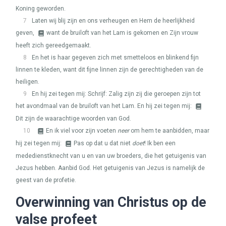
Koning geworden.
7
Laten wij blij zijn en ons verheugen en Hem de heerlijkheid
geven,
want de bruiloft van het Lam is gekomen en Zijn vrouw
heeft zich gereedgemaakt.
8
En het is haar gegeven zich met smetteloos en blinkend fijn
linnen te kleden, want dit fijne linnen zijn de gerechtigheden van de
heiligen.
9
En hij zei tegen mij: Schrijf: Zalig zijn zij die geroepen zijn tot
het avondmaal van de bruiloft van het Lam. En hij zei tegen mij:
Dit zijn de waarachtige woorden van God.
10
En ik viel voor zijn voeten
neer
om hem te aanbidden, maar
hij zei tegen mij:
Pas op dat u dat niet
doet
! Ik ben een
mededienstknecht van u en van uw broeders, die het getuigenis van
Jezus hebben. Aanbid God. Het getuigenis van Jezus is namelijk de
geest van de profetie.
Overwinning van Christus op de
valse profeet