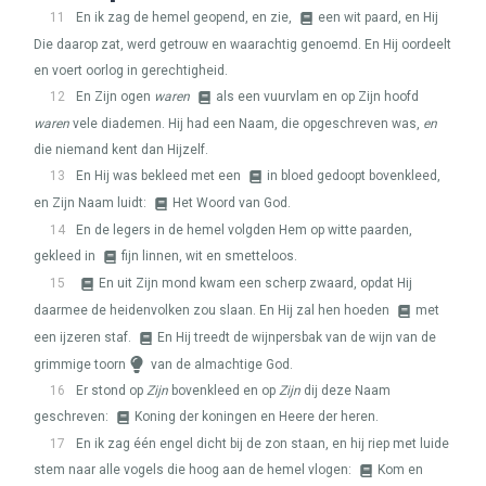
11
En ik zag de hemel geopend, en zie,
een wit paard, en Hij
Die daarop zat, werd getrouw en waarachtig genoemd. En Hij oordeelt
en voert oorlog in gerechtigheid.
12
En Zijn ogen
waren
als een vuurvlam en op Zijn hoofd
waren
vele diademen. Hij had een Naam, die opgeschreven was,
en
die niemand kent dan Hijzelf.
13
En Hij was bekleed met een
in bloed gedoopt bovenkleed,
en Zijn Naam luidt:
Het Woord van God.
14
En de legers in de hemel volgden Hem op witte paarden,
gekleed in
fijn linnen, wit en smetteloos.
15
En uit Zijn mond kwam een scherp zwaard, opdat Hij
daarmee de heidenvolken zou slaan. En Hij zal hen hoeden
met
een ijzeren staf.
En Hij treedt de wijnpersbak van de wijn van de
grimmige toorn
van de almachtige God.
16
Er stond op
Zijn
bovenkleed en op
Zijn
dij deze Naam
geschreven:
Koning der koningen en Heere der heren.
17
En ik zag één engel dicht bij de zon staan, en hij riep met luide
stem naar alle vogels die hoog aan de hemel vlogen:
Kom en