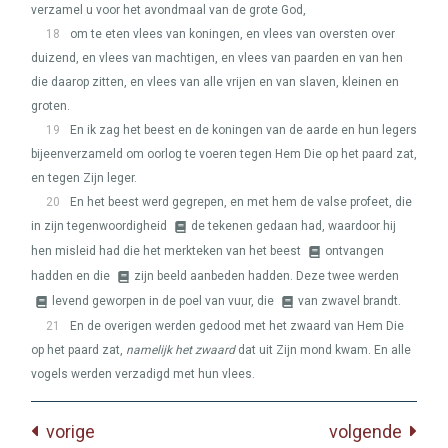
verzamel u voor het avondmaal van de grote God,
18
om te eten vlees van koningen, en vlees van oversten over
duizend, en vlees van machtigen, en vlees van paarden en van hen
die daarop zitten, en vlees van alle vrijen en van slaven, kleinen en
groten.
19
En ik zag het beest en de koningen van de aarde en hun legers
bijeenverzameld om oorlog te voeren tegen Hem Die op het paard zat,
en tegen Zijn leger.
20
En het beest werd gegrepen, en met hem de valse profeet, die
in zijn tegenwoordigheid
de tekenen gedaan had, waardoor hij
hen misleid had die het merkteken van het beest
ontvangen
hadden en die
zijn beeld aanbeden hadden. Deze twee werden
levend geworpen in de poel van vuur, die
van zwavel brandt.
21
En de overigen werden gedood met het zwaard van Hem Die
op het paard zat,
namelijk het zwaard
dat uit Zijn mond kwam. En alle
vogels werden verzadigd met hun vlees.
vorige
volgende