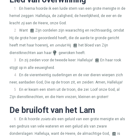
1
En hierna hoorde ik een luide stem van een grote menigte in de
hemel zeggen: Halleluja, de zaligheid, de heerlijkheid, de eer en de
kracht
zij
aan de Heere, onze God.
2
Want
Zijn oordelen zijn waarachtig en rechtvaardig, omdat
Hij de grote hoer geoordeeld heeft, die de aarde te gronde gericht
heeft met haar hoererij, en
omdat
Hij
het bloed van Zijn
dienstknechten aan haar
gewroken heeft.
3
En zij zeiden voor de tweede keer: Halleluja!
En haar rook
stijgt op in alle eeuwigheid.
4
En de vierentwintig ouderlingen en de vier dieren wierpen zich
neer, aanbaden God, Die op de troon zit, en zeiden: Amen, Halleluja!
5
En er kwam een stem uit de troon, die zei: Loof onze God, al
Zijn dienstknechten, en die Hem vrezen, kleinen en groten!
De bruiloft van het Lam
6
En ik hoorde
zoiets
als een geluid van een grote menigte en als
een gedruis van vele wateren en een geluid als van zware
donderslagen: Halleluja, want de Heere, de almachtige God,
is