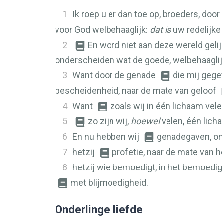
1
Ik roep u er dan toe op, broeders, do
voor God welbehaaglijk:
dat is
uw redelijke
2
En word niet aan deze wereld gel
onderscheiden wat de goede, welbehaaglijk
3
Want door de genade
die mij gege
bescheidenheid, naar de mate van geloof
4
Want
zoals wij in één lichaam vel
5
zo zijn wij,
hoewel
velen, één licha
6
En nu hebben wij
genadegaven, on
7
hetzij
profetie, naar de mate van h
8
hetzij wie bemoedigt, in het bemoedige
met blijmoedigheid.
Onderlinge liefde