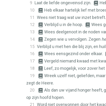
9
Laat de liefde ongeveinsd zijn.
Heb
10
Heb elkaar hartelijk lief met broed
11
Wees niet traag wat uw inzet betreft
12
Verblijd u in de hoop.
Wees ge
13
Wees deelgenoot in de noden van
14
Zegen wie u vervolgen. Zegen
h
15
Verblijd u met hen die blij zijn, en hui
16
Wees eensgezind onder elkaar.
17
Vergeld niemand kwaad met kwa
18
Leef, zo mogelijk, voor zover het
19
Wreek uzelf niet, geliefden, maar
zegt de Heere.
20
Als dan uw vijand honger heeft, g
op zijn hoofd hopen.
21
Word niet overwonnen door het kwad