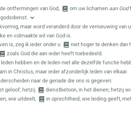
or de ontfermingen van God,
om uw lichamen
aan God
t
 godsdienst.
ijkvormig, maar word veranderd door de vernieuwing van
e en volmaakte wil van God is.
ven is, zeg ik ieder onder u
niet hoger te denken dan h
zoals God die aan ieder heeft toebedeeld.
e leden hebben en de leden niet alle dezelfde functie heb
am in Christus, maar ieder afzonderlijk leden van elkaar.
derscheiden naar de genade die ons is gegeven:
et geloof; hetzij
dienstbetoon, in het dienen; hetzij w
n; wie uitdeelt,
in oprechtheid; wie leiding geeft, me