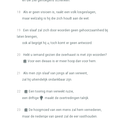
en uw ziel genoegens schenken.
18
Als er geen visioen is, raakt een volk losgeslagen,
maar welzalig is hij die zich houdt aan de wet.
19
Een slaaf zal zich door woorden geen gehoorzaamheid bij
laten brengen,
ook al begrijpt hij
u
, toch komt er geen antwoord.
20
Hebt u iemand gezien die overhaast is met zijn woorden?
Voor een dwaas is er meer hoop dan voor hem.
21
Als men zijn slaaf van jongs af aan verwent,
zal hij uiteindelijk ondankbaar zijn.
22
Een toornig man verwekt ruzie,
een driftige
maakt de overtredingen talrijk.
23
De hoogmoed van een mens zal hem vernederen,
maar de nederige van geest zal de eer vasthouden.