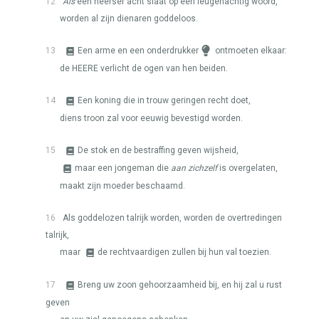
12
Als
een heerser acht slaat op een leugenachtig woord,
worden al zijn dienaren goddeloos.
13
Een arme en een onderdrukker
ontmoeten elkaar:
de
HEERE
verlicht de ogen van hen beiden.
14
Een koning die in trouw geringen recht doet,
diens troon zal voor eeuwig bevestigd worden.
15
De stok en de bestraffing geven wijsheid,
maar een jongeman die
aan zichzelf
is overgelaten,
maakt zijn moeder beschaamd.
16
Als goddelozen talrijk worden, worden de overtredingen
talrijk,
maar
de rechtvaardigen zullen bij hun val toezien.
17
Breng uw zoon gehoorzaamheid bij, en hij zal u rust
geven