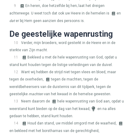
9
En heren, doe hetzelfde bij hen; laat het dreigen
achterwege. U weet toch dat ook uw Heere in de hemelen is
en
dat
er bij Hem geen aanzien des persoons is.
De geestelijke wapenrusting
10
Verder, mijn broeders, word gesterkt in de Heere en in de
sterkte van Zijn macht.
11
Bekleed u met de hele wapenrusting van God, opdat u
stand kunt houden tegen de listige verleidingen van de duivel.
12
Want wij hebben de strijd niet tegen vlees en bloed, maar
tegen de overheden,
tegen de machten, tegen de
wereldbeheersers van de duisternis van dit tijdperk, tegen de
geestelijke
machten
van het kwaad in de hemelse gewesten.
13
Neem daarom de
hele wapenrusting van God aan, opdat u
weerstand kunt bieden op de dag van het kwaad,
en na alles
gedaan te hebben, stand kunt houden.
14
Houd dan stand, uw middel omgord met de waarheid,
en bekleed met het borstharnas van de gerechtigheid,