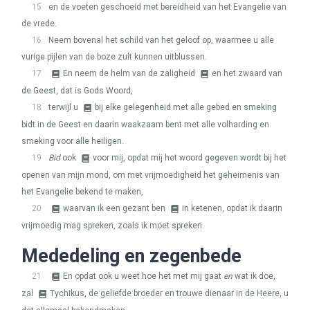
15
en de voeten geschoeid met bereidheid van het Evangelie van
de vrede.
16
Neem bovenal het schild van het geloof op, waarmee u alle
vurige pijlen van de boze zult kunnen uitblussen.
17
En neem de helm van de zaligheid
en het zwaard van
de Geest, dat is Gods Woord,
18
terwijl u
bij elke gelegenheid met alle gebed en smeking
bidt in de Geest en daarin waakzaam bent met alle volharding en
smeking voor alle heiligen.
19
Bid
ook
voor mij, opdat mij het woord gegeven wordt bij het
openen van mijn mond, om met vrijmoedigheid het geheimenis van
het Evangelie bekend te maken,
20
waarvan ik een gezant ben
in ketenen, opdat ik daarin
vrijmoedig mag spreken, zoals ik moet spreken.
Mededeling en zegenbede
21
En opdat ook u weet hoe het met mij gaat
en
wat ik doe,
zal
Tychikus, de geliefde broeder en trouwe dienaar in de Heere, u