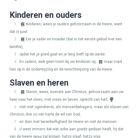
Kinderen en ouders
1
Kinderen, wees je ouders gehoorzaam in de Heere, want
dat is juist.
2
Eer je vader en moeder (dat is het eerste gebod met een
belofte),
3
opdat het je goed gaat en je lang leeft op de aarde.
4
En vaders, wek geen toorn bij uw kinderen op,
maar voed
hen op in de onderwijzing en de terechtwijzing van de Heere.
Slaven en heren
5
Slaven, wees, evenals aan Christus, gehoorzaam aan uw
heer naar het vlees, met vrees en beven, oprecht van hart,
6
niet met ogendienst, als mensenbehagers, maar als slaven van
Christus; doe zo van harte de wil van God,
7
en dien met bereidwilligheid de Heere en niet de mensen.
8
U weet immers dat wat ieder aan goeds gedaan heeft, hij dat
van de Heere
terug
zal krijgen, hetzij slaaf, hetzij vrije.