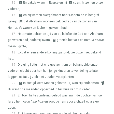
15
En Jakob kwam in Egypte en hij
stierf, hijzelf en onze
vaderen,
16
en zij werden overgebracht naar Sichem en in het graf
gelegd
dat Abraham voor een geldbedrag van de zonen van
Hemor,
de vader
van Sichem, gekocht had.
17
Naarmate echter de tijd van de belofte die God aan Abraham
gezworen had, naderbij kwam,
groeide het volk en nam
in aantal
toe in Egypte,
18
totdat er een andere koning opstond, die Jozef niet gekend
had.
19
Die ging listig met ons geslacht om en behandelde onze
vaderen slecht door hen hun jonge kinderen te vondeling te laten
leggen, opdat zij zich niet zouden voortplanten.
20
In die tijd werd Mozes geboren. Hij was bijzonder mooi.
Hij werd drie maanden opgevoed in het huis van zijn vader.
21
En toen hij te vondeling gelegd was, nam de dochter van
de
farao hem op
in haar huis
en voedde hem voor zichzelf op als een
zoon.
22
En Mozes werd onderwezen in alle wijsheid van de