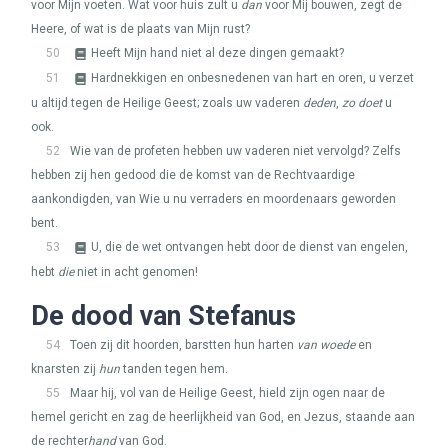
voor Mijn voeten. Wat voor huis zult u
dan
voor Mij bouwen, zegt de
Heere, of wat is de plaats van Mijn rust?
50
Heeft Mijn hand niet al deze dingen gemaakt?
51
Hardnekkigen en onbesnedenen van hart en oren, u verzet
u altijd tegen de Heilige Geest; zoals uw vaderen
deden
,
zo doet
u
ook.
52
Wie van de profeten hebben uw vaderen niet vervolgd? Zelfs
hebben zij hen gedood die de komst van de Rechtvaardige
aankondigden, van Wie u nu verraders en moordenaars geworden
bent.
53
U, die de wet ontvangen hebt door de dienst van engelen,
hebt
die
niet in acht genomen!
De dood van Stefanus
54
Toen zij dit hoorden, barstten hun harten
van woede
en
knarsten zij
hun
tanden tegen hem.
55
Maar hij, vol van de Heilige Geest, hield zijn ogen naar de
hemel gericht en zag de heerlijkheid van God, en Jezus, staande aan
de rechter
hand
van God.