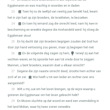
Egyptenaren en was machtig in woorden en in daden.
23
Toen hij nu de
leef
tijd van veertig jaar bereikt had, kwam
het in zijn hart op zijn broeders, de Israëlieten, te bezoeken.
24
En toen hij iemand zag die onrecht leed, nam hij
hem
in
bescherming en wreekte degene die mishandeld werd: hij sloeg de
Egyptenaar
dood
.
25
En hij dacht dat zijn broeders begrijpen zouden dat God hun
door zijn hand verlossing zou geven, maar zij begrepen het niet.
26
En de volgende dag zagen zij hem,
terwijl zij aan het
vechten waren; en hij spoorde hen aan tot vrede door te zeggen:
Mannen, u bent broeders; waarom doet u elkaar onrecht?
27
Degene die zijn naaste onrecht deed, stootte hem echter van
zich af en zei:
Wie heeft u tot een leider en rechter over ons
aangesteld?
28
Wilt u mij
ook
om het leven brengen, op de wijze waarop u
gisteren die Egyptenaar om het leven gebracht hebt?
29
En Mozes vluchtte op dat woord en werd een vreemdeling in
het land Midian, waar hij twee zonen verwekte.