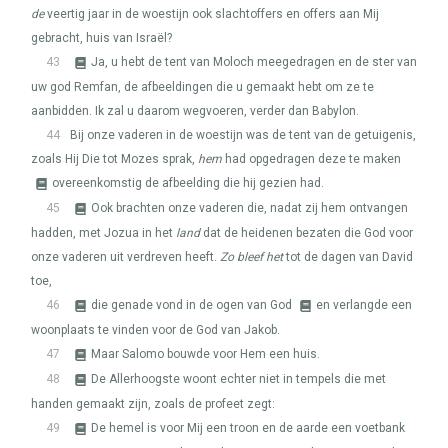
de
veertig jaar in de woestijn ook slachtoffers en offers aan Mij
gebracht, huis van Israël?
43
Ja, u hebt de tent van Moloch meegedragen en de ster van
uw god Remfan, de afbeeldingen die u gemaakt hebt om ze te
aanbidden. Ik zal u daarom wegvoeren, verder dan Babylon.
44
Bij onze vaderen in de woestijn was de tent van de getuigenis,
zoals Hij Die tot Mozes sprak,
hem
had opgedragen deze te maken
overeenkomstig de afbeelding die hij gezien had.
45
Ook brachten onze vaderen die, nadat zij hem ontvangen
hadden, met Jozua in het
land
dat de heidenen bezaten die God voor
onze vaderen uit verdreven heeft.
Zo bleef het
tot de dagen van David
toe,
46
die genade vond in de ogen van God
en verlangde een
woonplaats te vinden voor de God van Jakob.
47
Maar Salomo bouwde voor Hem een huis.
48
De Allerhoogste woont echter niet in tempels die met
handen gemaakt zijn, zoals de profeet zegt:
49
De hemel is voor Mij een troon en de aarde een voetbank