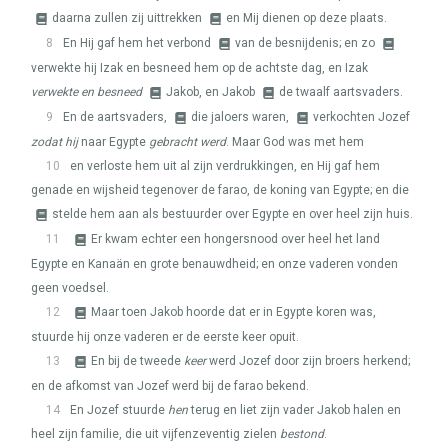
daarna zullen zij uittrekken
en Mij dienen op deze plaats.
8
En Hij gaf hem het verbond
van de besnijdenis; en zo
verwekte hij Izak en besneed hem op de achtste dag, en Izak
verwekte en besneed
Jakob, en Jakob
de twaalf aartsvaders.
9
En de aartsvaders,
die jaloers waren,
verkochten Jozef
zodat hij
naar Egypte
gebracht werd
. Maar God was met hem
10
en verloste hem uit al zijn verdrukkingen, en Hij gaf hem
genade en wijsheid tegenover de farao, de koning van Egypte; en die
stelde hem aan als bestuurder over Egypte en over heel zijn huis.
11
Er kwam echter een hongersnood over heel het land
Egypte en Kanaän en grote benauwdheid; en onze vaderen vonden
geen voedsel.
12
Maar toen Jakob hoorde dat er in Egypte koren was,
stuurde hij onze vaderen er de eerste keer opuit.
13
En bij de tweede
keer
werd Jozef door zijn broers herkend;
en de afkomst van Jozef werd bij de farao bekend.
14
En Jozef stuurde
hen
terug en liet zijn vader Jakob halen en
heel zijn familie, die uit vijfenzeventig zielen
bestond
.