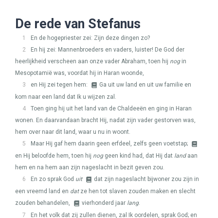
De rede van Stefanus
1
En de hogepriester zei: Zijn deze dingen zo?
2
En hij zei: Mannenbroeders en vaders, luister! De God der
heerlijkheid verscheen aan onze vader Abraham, toen hij
nog
in
Mesopotamië was, voordat hij in Haran woonde,
3
en Hij zei tegen hem:
Ga uit uw land en uit uw familie en
kom naar een land dat Ik u wijzen zal.
4
Toen ging hij uit het land van de Chaldeeën en ging in Haran
wonen. En daarvandaan bracht Hij, nadat zijn vader gestorven was,
hem over naar dit land, waar u nu in woont.
5
Maar Hij gaf hem daarin geen erfdeel, zelfs geen voetstap;
en Hij beloofde hem, toen hij
nog
geen kind had, dat Hij dat
land
aan
hem en na hem aan zijn nageslacht in bezit geven zou.
6
En zo sprak God
uit
dat zijn nageslacht bijwoner zou zijn in
een vreemd land en
dat
ze hen tot slaven zouden maken en slecht
zouden behandelen,
vierhonderd jaar
lang
.
7
En het volk dat zij zullen dienen, zal Ik oordelen, sprak God; en