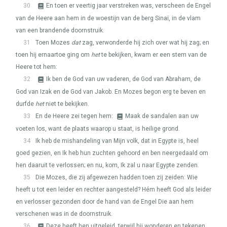
30
En toen er veertig jaar verstreken was, verscheen de Engel
van de Heere aan hem in de woestijn van de berg Sinaï, in de vlam
van een brandende doornstruik.
31
Toen Mozes
dat
zag, verwonderde hij zich over wat hij zag; en
toen hij ernaartoe ging om
het
te bekijken, kwam er een stem van de
Heere tot hem:
32
Ik ben de God van uw vaderen, de God van Abraham, de
God van Izak en de God van Jakob. En Mozes begon erg te beven en
durfde
het
niet te bekijken.
33
En de Heere zei tegen hem:
Maak de sandalen aan uw
voeten los, want de plaats waarop u staat, is heilige grond.
34
Ik heb de mishandeling van Mijn volk, dat in Egypte is, heel
goed gezien, en Ik heb hun zuchten gehoord en ben neergedaald om
hen daaruit te verlossen; en nu, kom, Ik zal u naar Egypte zenden.
35
Die Mozes, die zij afgewezen hadden toen zij zeiden: Wie
heeft u tot een leider en rechter aangesteld? Hém heeft God als leider
en verlosser gezonden door de hand van de Engel Die aan hem
verschenen was in de doornstruik.
36
Deze heeft hen uitgeleid, terwijl hij wonderen en tekenen