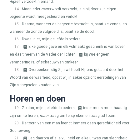
Hijzelf verzoekt niemand.
14
Maar ieder
mens
wordt verzocht, als hij door zijn eigen
begeerte wordt meegesleurd en verlokt.
15
Daarna, wanneer de begeerte bevrucht is, baart ze zonde, en
wanneer de zonde volgroeid is, baart ze de dood.
16
Dwaal niet, mijn geliefde broeders!
17
Elke goede gave en elk volmaakt geschenk is van boven
en daalt neer van de Vader der lichten,
bij Wie er geen
verandering is, of schaduw van omkeer.
18
Overeenkomstig Zijn wil heeft Hij ons gebaard door het
Woord van de waarheid, opdat wij in zeker opzicht eerstelingen van
Zijn schepselen zouden zijn.
Horen en doen
19
Zo dan, mijn geliefde broeders,
ieder mens moet haastig
zijn om te horen,
maar
traag om te spreken en traag tot toorn.
20
De toorn van een man brengt immers geen gerechtigheid voor
God teweeg.
21
Leg daarom af alle vuilheid en elke uitwas van slechtheid