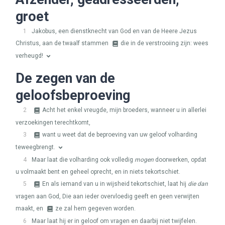
groet
1
Jakobus, een dienstknecht van God en van de Heere Jezus
Christus, aan de twaalf stammen
die in de verstrooiing zijn: wees
verheugd!
De zegen van de
geloofsbeproeving
2
Acht het enkel vreugde, mijn broeders, wanneer u in allerlei
verzoekingen terechtkomt,
3
want u weet dat de beproeving van uw geloof volharding
teweegbrengt.
4
Maar laat die volharding ook volledig
mogen
doorwerken, opdat
u volmaakt bent en geheel oprecht, en in niets tekortschiet.
5
En als iemand van u in wijsheid tekortschiet, laat hij
die dan
vragen aan God, Die aan ieder overvloedig geeft en geen verwijten
maakt, en
ze zal hem gegeven worden.
6
Maar laat hij er in geloof om vragen en daarbij niet twijfelen.