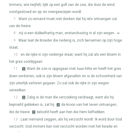
Immers, wie twijfelt, lijkt op een golf van de zee, die door de wind
voortgestuwd en op- en neergeworpen wordt.
7
Want zo iemand moet niet denken dat hij iets ontvangen zal
van de Heere.
8
Hij is
een dubbelhartig man, onstandvastig in al zijn wegen.
9
Maar laat de broeder die nederig is, zich beroemen op zijn hoge
staat,
10
en de rijke in zijn nederige staat, want hij zal als een bloem in
het gras voorbijgaan.
11
Want de zon is opgegaan met
haar
hitte en heeft het gras
doen verdorren, ook is zijn bloem afgevallen en is de schoonheid van
zijn uiterlijk verloren gegaan. Zo zal ook de rijke in zijn wegen
verwelken.
12
Zalig is de man die verzoeking verdraagt, want als hij
beproefd gebleken is, zal hij
de kroon van het leven ontvangen,
die de Heere
beloofd heeft aan hen die Hem liefhebben.
13
Laat niemand zeggen, als hij verzocht wordt: Ik word door God
verzocht. God immers kan niet verzocht worden met het kwade en