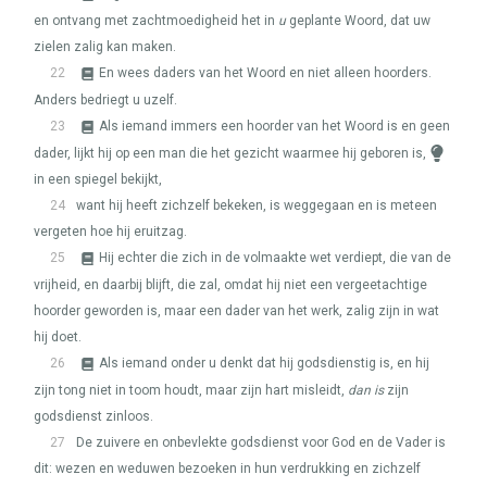
en ontvang met zachtmoedigheid het in
u
geplante Woord, dat uw
zielen zalig kan maken.
22
En wees daders van het Woord en niet alleen hoorders.
Anders bedriegt u uzelf.
23
Als iemand immers een hoorder van het Woord is en geen
dader, lijkt hij op een man die het gezicht waarmee hij geboren is,
in een spiegel bekijkt,
24
want hij heeft zichzelf bekeken, is weggegaan en is meteen
vergeten hoe hij eruitzag.
25
Hij echter die zich in de volmaakte wet verdiept, die van de
vrijheid, en daarbij blijft, die zal, omdat hij niet een vergeetachtige
hoorder geworden is, maar een dader van het werk, zalig zijn in wat
hij doet.
26
Als iemand onder u denkt dat hij godsdienstig is, en hij
zijn tong niet in toom houdt, maar zijn hart misleidt,
dan is
zijn
godsdienst zinloos.
27
De zuivere en onbevlekte godsdienst voor God en de Vader is
dit: wezen en weduwen bezoeken in hun verdrukking en zichzelf